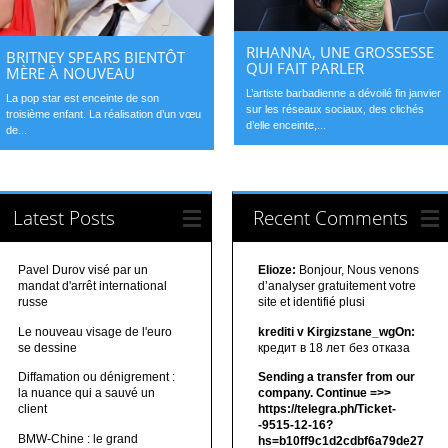
RIHANNA, UNE GROSSESSE
BRITNEY SPEARS BIENTÔT
QUI FAIT PARLER
MÈRE À NOUVEAU
L’artiste barbadienne a dévoilé fin janvier
La pop star est enceinte de son
sur les réseaux sociaux, des clichés
troisième enfant. La réalisation d’un vœu
d’elle enceinte,...
de...
Latest Posts
Recent Comments
Pavel Durov visé par un
Elioze:
Bonjour, Nous venons
mandat d'arrêt international
d’analyser gratuitement votre
russe
site et identifié plusi
Le nouveau visage de l'euro
krediti v Kirgizstane_wgOn:
se dessine
кредит в 18 лет без отказа
Diffamation ou dénigrement :
Sending a transfer from our
la nuance qui a sauvé un
company. Continue =>>
client
https://telegra.ph/Ticket-
-9515-12-16?
BMW-Chine : le grand
hs=b10ff9c1d2cdbf6a79de27