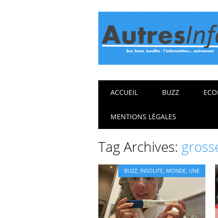
Main menu
Skip
ACCUEIL
BUZZ
ECO
to
content
MENTIONS LÉGALES
Tag Archives:
gross
BUZZ
,
INSOLITE
,
MONDE
,
UNE