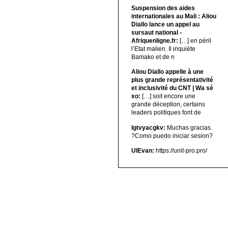
Suspension des aides
internationales au Mali : Aliou
Diallo lance un appel au
sursaut national -
Afriquenligne.fr:
[…] en péril
l’Etat malien. Il inquiète
Bamako et de n
Aliou Diallo appelle à une
plus grande représentativité
et inclusivité du CNT | Wa sé
xo:
[…] soit encore une
grande déception, certains
leaders politiques font de
lgtvyacgkv:
Muchas gracias.
?Como puedo iniciar sesion?
UIEvan:
https://unit-pro.pro/