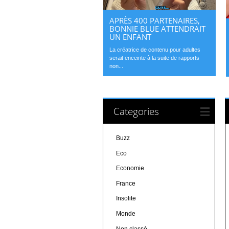
APRÈS 400 PARTENAIRES,
BONNIE BLUE ATTENDRAIT
UN ENFANT
La créatrice de contenu pour adultes
serait enceinte à la suite de rapports
non...
Categories
Buzz
Eco
Economie
France
Insolite
Monde
Non classé