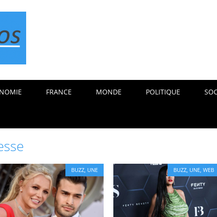
NOMIE
FRANCE
MONDE
POLITIQUE
SOC
esse
BUZZ
,
UNE
BUZZ
,
UNE
,
WEB