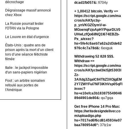
décrochage
dcad1fb057&:
fi704y
Dégraissage massif annoncé
+ 1,00412 bitсоin. Verify =>
chez Xbox
https://script.google.com/ma
cros/s/AKfycby-
La Russie pourrait tester
p_ynVKGZOymV-w-
l'OTAN via la Pologne
MGoenqFzjoApHYPqurDLV0
UHwLzfQo6ilNQ1l674EBZb-
Le Louvre en état d'urgence
Px_a/exec?
hs=5fe4c6aeb7a62a2d3de62
États-Unis : quatre ans de
976c4c7a78d&:
6exguk
prison après la mort d’un client
lors d’une séance fétichiste
Withdrawing 52 828 $$$.
filmée
Withdrаw >>
https://script.google.com/ma
Italie : le jackpot impossible
cros/s/AKfycbwl3kiSjlt530I3l
d'un sans-papiers nigérian
Zz-
3AXdg3ZqalC84TltZ3XOjgEM
Foot : un arbitre somalien
2Y7ZWYFui7NF3iKhVsp05qFl
refoulé aux portes de
/exec?
l'Amérique
hs=e10efca3b183875549046
89d4901de80&:
qu7gqa
Get free iPhone 14 Pro Max:
https://writedesigndeliver.co
m/upload/go.php
hs=7017ed6f6cd8145934e07
baa780954d6*:
37tz1w