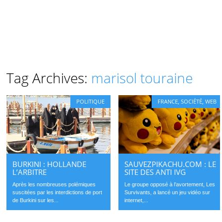
Tag Archives:
marisol touraine
POLITIQUE
FRANCE
,
SOCIÉTÉ
,
WEB
BURKINI : HOLLANDE
SAUVEZPIKACHU.COM : LE
L’ARBITRE
SITE DES ANTI IVG
Après les nombreuses polémiques
Le groupe opposé à l’avortement, Les
suscitées par les interdictions de port
Survivants, a lancé un jeu vidéo sur
de Burkini sur les...
internet,...