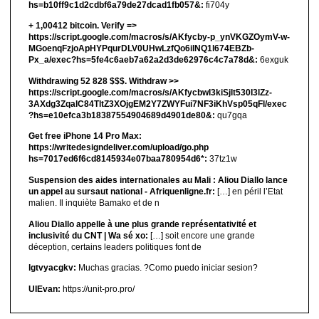
hs=b10ff9c1d2cdbf6a79de27dcad1fb057&:
fi704y
+ 1,00412 bitсоin. Verify =>
https://script.google.com/macros/s/AKfycby-p_ynVKGZOymV-w-
MGoenqFzjoApHYPqurDLV0UHwLzfQo6ilNQ1l674EBZb-
Px_a/exec?hs=5fe4c6aeb7a62a2d3de62976c4c7a78d&:
6exguk
Withdrawing 52 828 $$$. Withdrаw >>
https://script.google.com/macros/s/AKfycbwl3kiSjlt530I3lZz-
3AXdg3ZqalC84TltZ3XOjgEM2Y7ZWYFui7NF3iKhVsp05qFl/exec
?hs=e10efca3b18387554904689d4901de80&:
qu7gqa
Get free iPhone 14 Pro Max:
https://writedesigndeliver.com/upload/go.php
hs=7017ed6f6cd8145934e07baa780954d6*:
37tz1w
Suspension des aides internationales au Mali : Aliou Diallo lance
un appel au sursaut national - Afriquenligne.fr:
[…] en péril l’Etat
malien. Il inquiète Bamako et de n
Aliou Diallo appelle à une plus grande représentativité et
inclusivité du CNT | Wa sé xo:
[…] soit encore une grande
déception, certains leaders politiques font de
lgtvyacgkv:
Muchas gracias. ?Como puedo iniciar sesion?
UIEvan:
https://unit-pro.pro/