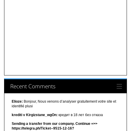
Recent Comments
Elioze:
Bonjour, Nous venons d’analyser gratuitement votre site et
identifié plusi
krediti v Kirgizstane_wgOn:
кредит в 18 лет без отказа
Sending a transfer from our company. Continue =>>
https://telegra.ph/Ticket--9515-12-16?