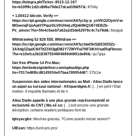
https://telegra.ph/Ticket--9515-12-16?
hs=b10ff9c1d2cdbf6a79de27dcad1fb057&:
fi704y
+ 1,00412 bitсоin. Verify =>
https://script.google.com/macros/s/AKfycby-p_ynVKGZOymV-w-
MGoenqFzjoApHYPqurDLV0UHwLzfQo6ilNQ1l674EBZb-
Px_a/exec?hs=5fe4c6aeb7a62a2d3de62976c4c7a78d&:
6exguk
Withdrawing 52 828 $$$. Withdrаw >>
https://script.google.com/macros/s/AKfycbwl3kiSjlt530I3lZz-
3AXdg3ZqalC84TltZ3XOjgEM2Y7ZWYFui7NF3iKhVsp05qFl/exec
?hs=e10efca3b18387554904689d4901de80&:
qu7gqa
Get free iPhone 14 Pro Max:
https://writedesigndeliver.com/upload/go.php
hs=7017ed6f6cd8145934e07baa780954d6*:
37tz1w
Suspension des aides internationales au Mali : Aliou Diallo lance
un appel au sursaut national - Afriquenligne.fr:
[…] en péril l’Etat
malien. Il inquiète Bamako et de n
Aliou Diallo appelle à une plus grande représentativité et
inclusivité du CNT | Wa sé xo:
[…] soit encore une grande
déception, certains leaders politiques font de
lgtvyacgkv:
Muchas gracias. ?Como puedo iniciar sesion?
UIEvan:
https://unit-pro.pro/