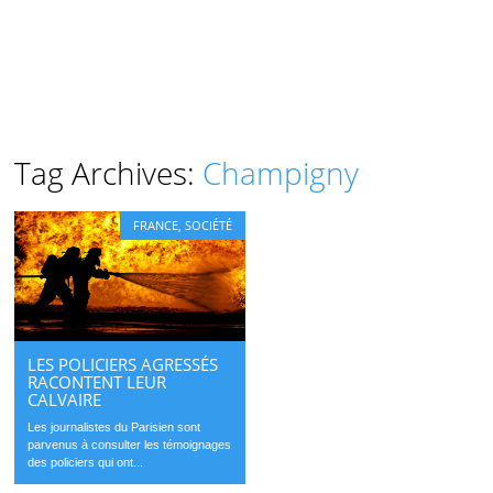
Tag Archives:
Champigny
FRANCE
,
SOCIÉTÉ
LES POLICIERS AGRESSÉS
RACONTENT LEUR
CALVAIRE
Les journalistes du Parisien sont
parvenus à consulter les témoignages
des policiers qui ont...