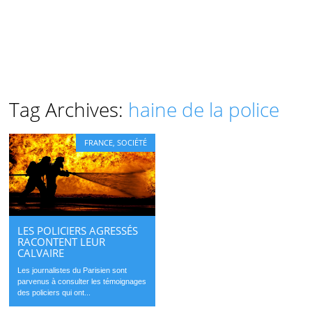
Tag Archives:
haine de la police
FRANCE
,
SOCIÉTÉ
LES POLICIERS AGRESSÉS
RACONTENT LEUR
CALVAIRE
Les journalistes du Parisien sont
parvenus à consulter les témoignages
des policiers qui ont...