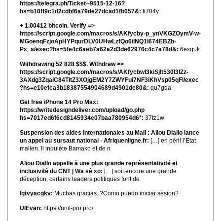
https://telegra.ph/Ticket--9515-12-16?
hs=b10ff9c1d2cdbf6a79de27dcad1fb057&:
fi704y
+ 1,00412 bitсоin. Verify =>
https://script.google.com/macros/s/AKfycby-p_ynVKGZOymV-w-
MGoenqFzjoApHYPqurDLV0UHwLzfQo6ilNQ1l674EBZb-
Px_a/exec?hs=5fe4c6aeb7a62a2d3de62976c4c7a78d&:
6exguk
Withdrawing 52 828 $$$. Withdrаw >>
https://script.google.com/macros/s/AKfycbwl3kiSjlt530I3lZz-
3AXdg3ZqalC84TltZ3XOjgEM2Y7ZWYFui7NF3iKhVsp05qFl/exec
?hs=e10efca3b18387554904689d4901de80&:
qu7gqa
Get free iPhone 14 Pro Max:
https://writedesigndeliver.com/upload/go.php
hs=7017ed6f6cd8145934e07baa780954d6*:
37tz1w
Suspension des aides internationales au Mali : Aliou Diallo lance
un appel au sursaut national - Afriquenligne.fr:
[…] en péril l’Etat
malien. Il inquiète Bamako et de n
Aliou Diallo appelle à une plus grande représentativité et
inclusivité du CNT | Wa sé xo:
[…] soit encore une grande
déception, certains leaders politiques font de
lgtvyacgkv:
Muchas gracias. ?Como puedo iniciar sesion?
UIEvan:
https://unit-pro.pro/