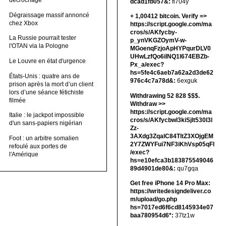
décrochage
dcad1fb057&:
fi704y
Dégraissage massif annoncé
+ 1,00412 bitсоin. Verify =>
chez Xbox
https://script.google.com/ma
cros/s/AKfycby-
La Russie pourrait tester
p_ynVKGZOymV-w-
l'OTAN via la Pologne
MGoenqFzjoApHYPqurDLV0
UHwLzfQo6ilNQ1l674EBZb-
Le Louvre en état d'urgence
Px_a/exec?
hs=5fe4c6aeb7a62a2d3de62
États-Unis : quatre ans de
976c4c7a78d&:
6exguk
prison après la mort d’un client
lors d’une séance fétichiste
Withdrawing 52 828 $$$.
filmée
Withdrаw >>
https://script.google.com/ma
Italie : le jackpot impossible
cros/s/AKfycbwl3kiSjlt530I3l
d'un sans-papiers nigérian
Zz-
3AXdg3ZqalC84TltZ3XOjgEM
Foot : un arbitre somalien
2Y7ZWYFui7NF3iKhVsp05qFl
refoulé aux portes de
/exec?
l'Amérique
hs=e10efca3b183875549046
89d4901de80&:
qu7gqa
Get free iPhone 14 Pro Max:
https://writedesigndeliver.co
m/upload/go.php
hs=7017ed6f6cd8145934e07
baa780954d6*:
37tz1w