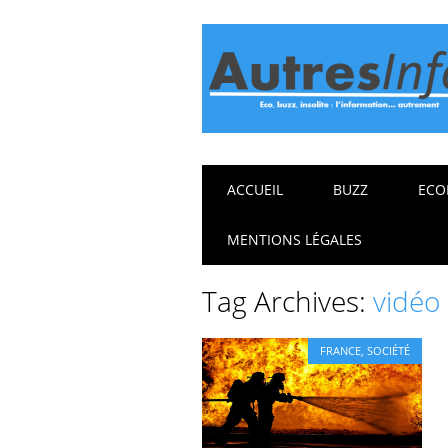
Main menu
Skip
ACCUEIL
BUZZ
ECO
to
content
MENTIONS LÉGALES
Tag Archives:
vidéo 
FRANCE
,
SOCIÉTÉ