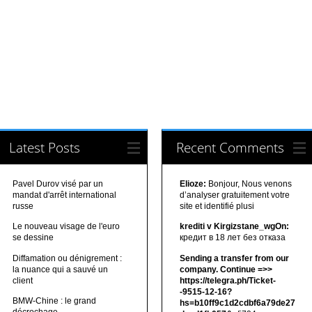
Latest Posts
Recent Comments
Pavel Durov visé par un
Elioze:
Bonjour, Nous venons
mandat d'arrêt international
d’analyser gratuitement votre
russe
site et identifié plusi
Le nouveau visage de l'euro
krediti v Kirgizstane_wgOn:
se dessine
кредит в 18 лет без отказа
Diffamation ou dénigrement :
Sending a transfer from our
la nuance qui a sauvé un
company. Continue =>>
client
https://telegra.ph/Ticket-
-9515-12-16?
BMW-Chine : le grand
hs=b10ff9c1d2cdbf6a79de27