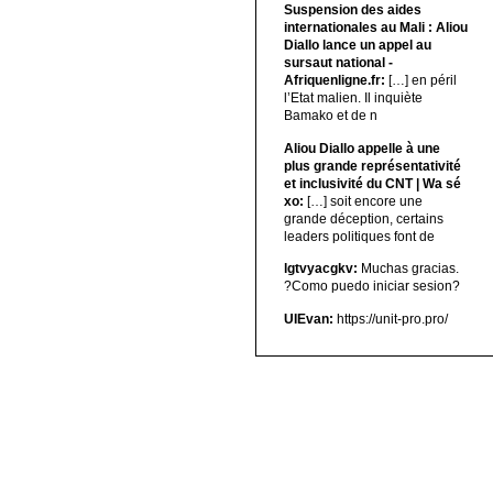
Suspension des aides
internationales au Mali : Aliou
Diallo lance un appel au
sursaut national -
Afriquenligne.fr:
[…] en péril
l’Etat malien. Il inquiète
Bamako et de n
Aliou Diallo appelle à une
plus grande représentativité
et inclusivité du CNT | Wa sé
xo:
[…] soit encore une
grande déception, certains
leaders politiques font de
lgtvyacgkv:
Muchas gracias.
?Como puedo iniciar sesion?
UIEvan:
https://unit-pro.pro/