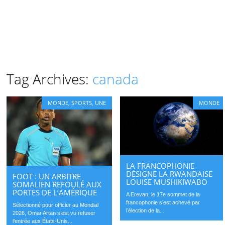
Tag Archives:
canada
MONDE
,
SPORTS
,
UNE
MONDE
LA FRANCOPHONIE
DÉSIGNE LA RWANDAISE
FOOT : UN ARBITRE
LOUISE MUSHIKIWABO
SOMALIEN REFOULÉ AUX
PORTES DE L’AMÉRIQUE
A Erevan, le 17e sommet de la
francophonie s’est achevé par
Sélectionné pour officier au Mondial
l’élection de la...
2026, Omar Artan s’est vu refuser
l’entrée aux États-Unis...