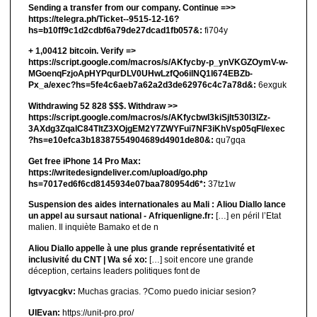
Sending a transfer from our company. Continue =>>
https://telegra.ph/Ticket--9515-12-16?
hs=b10ff9c1d2cdbf6a79de27dcad1fb057&:
fi704y
+ 1,00412 bitсоin. Verify =>
https://script.google.com/macros/s/AKfycby-p_ynVKGZOymV-w-
MGoenqFzjoApHYPqurDLV0UHwLzfQo6ilNQ1l674EBZb-
Px_a/exec?hs=5fe4c6aeb7a62a2d3de62976c4c7a78d&:
6exguk
Withdrawing 52 828 $$$. Withdrаw >>
https://script.google.com/macros/s/AKfycbwl3kiSjlt530I3lZz-
3AXdg3ZqalC84TltZ3XOjgEM2Y7ZWYFui7NF3iKhVsp05qFl/exec
?hs=e10efca3b18387554904689d4901de80&:
qu7gqa
Get free iPhone 14 Pro Max:
https://writedesigndeliver.com/upload/go.php
hs=7017ed6f6cd8145934e07baa780954d6*:
37tz1w
Suspension des aides internationales au Mali : Aliou Diallo lance
un appel au sursaut national - Afriquenligne.fr:
[…] en péril l’Etat
malien. Il inquiète Bamako et de n
Aliou Diallo appelle à une plus grande représentativité et
inclusivité du CNT | Wa sé xo:
[…] soit encore une grande
déception, certains leaders politiques font de
lgtvyacgkv:
Muchas gracias. ?Como puedo iniciar sesion?
UIEvan:
https://unit-pro.pro/