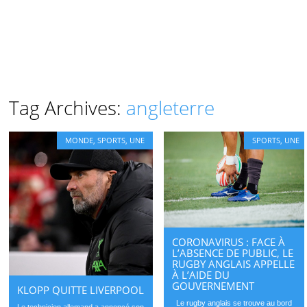
Tag Archives:
angleterre
MONDE
,
SPORTS
,
UNE
SPORTS
,
UNE
CORONAVIRUS : FACE À
L’ABSENCE DE PUBLIC, LE
RUGBY ANGLAIS APPELLE
À L’AIDE DU
GOUVERNEMENT
KLOPP QUITTE LIVERPOOL
Le rugby anglais se trouve au bord
Le technicien allemand a annoncé son