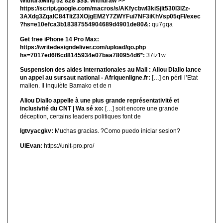
Withdrawing 52 828 $$$. Withdrаw >>
https://script.google.com/macros/s/AKfycbwl3kiSjlt530I3lZz-
3AXdg3ZqalC84TltZ3XOjgEM2Y7ZWYFui7NF3iKhVsp05qFl/exec
?hs=e10efca3b18387554904689d4901de80&:
qu7gqa
Get free iPhone 14 Pro Max:
https://writedesigndeliver.com/upload/go.php
hs=7017ed6f6cd8145934e07baa780954d6*:
37tz1w
Suspension des aides internationales au Mali : Aliou Diallo lance
un appel au sursaut national - Afriquenligne.fr:
[…] en péril l’Etat
malien. Il inquiète Bamako et de n
Aliou Diallo appelle à une plus grande représentativité et
inclusivité du CNT | Wa sé xo:
[…] soit encore une grande
déception, certains leaders politiques font de
lgtvyacgkv:
Muchas gracias. ?Como puedo iniciar sesion?
UIEvan:
https://unit-pro.pro/