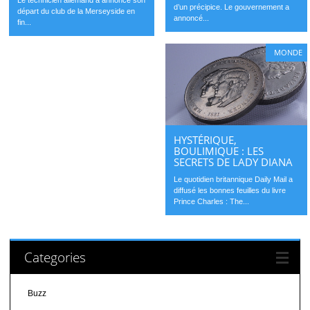
d’un précipice. Le gouvernement a
départ du club de la Merseyside en
annoncé...
fin...
MONDE
HYSTÉRIQUE,
BOULIMIQUE : LES
SECRETS DE LADY DIANA
Le quotidien britannique Daily Mail a
diffusé les bonnes feuilles du livre
Prince Charles : The...
Categories
Buzz