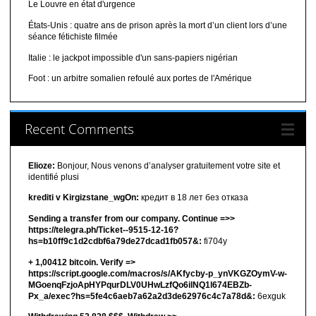
Le Louvre en état d'urgence
États-Unis : quatre ans de prison après la mort d’un client lors d’une
séance fétichiste filmée
Italie : le jackpot impossible d'un sans-papiers nigérian
Foot : un arbitre somalien refoulé aux portes de l'Amérique
Recent Comments
Elioze:
Bonjour, Nous venons d’analyser gratuitement votre site et
identifié plusi
krediti v Kirgizstane_wgOn:
кредит в 18 лет без отказа
Sending a transfer from our company. Continue =>>
https://telegra.ph/Ticket--9515-12-16?
hs=b10ff9c1d2cdbf6a79de27dcad1fb057&:
fi704y
+ 1,00412 bitсоin. Verify =>
https://script.google.com/macros/s/AKfycby-p_ynVKGZOymV-w-
MGoenqFzjoApHYPqurDLV0UHwLzfQo6ilNQ1l674EBZb-
Px_a/exec?hs=5fe4c6aeb7a62a2d3de62976c4c7a78d&:
6exguk