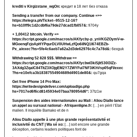
krediti v Kirgizstane_wgOn:
кредит в 18 лет без отказа
Sending a transfer from our company. Continue =>>
https://telegra.ph/Ticket--9515-12-16?
hs=b10ff9c1d2cdbf6a79de27dcad1fb057&:
fi704y
+ 1,00412 bitсоin. Verify =>
https://script.google.com/macros/s/AKfycby-p_ynVKGZOymV-w-
MGoenqFzjoApHYPqurDLV0UHwLzfQo6ilNQ1l674EBZb-
Px_a/exec?hs=5fe4c6aeb7a62a2d3de62976c4c7a78d&:
6exguk
Withdrawing 52 828 $$$. Withdrаw >>
https://script.google.com/macros/s/AKfycbwl3kiSjlt530I3lZz-
3AXdg3ZqalC84TltZ3XOjgEM2Y7ZWYFui7NF3iKhVsp05qFl/exec
?hs=e10efca3b18387554904689d4901de80&:
qu7gqa
Get free iPhone 14 Pro Max:
https://writedesigndeliver.com/upload/go.php
hs=7017ed6f6cd8145934e07baa780954d6*:
37tz1w
Suspension des aides internationales au Mali : Aliou Diallo lance
un appel au sursaut national - Afriquenligne.fr:
[…] en péril l’Etat
malien. Il inquiète Bamako et de n
Aliou Diallo appelle à une plus grande représentativité et
inclusivité du CNT | Wa sé xo:
[…] soit encore une grande
déception, certains leaders politiques font de