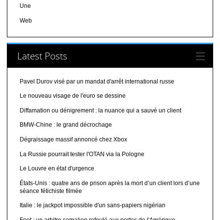
Une
Web
Latest Posts
Pavel Durov visé par un mandat d'arrêt international russe
Le nouveau visage de l'euro se dessine
Diffamation ou dénigrement : la nuance qui a sauvé un client
BMW-Chine : le grand décrochage
Dégraissage massif annoncé chez Xbox
La Russie pourrait tester l'OTAN via la Pologne
Le Louvre en état d'urgence
États-Unis : quatre ans de prison après la mort d’un client lors d’une
séance fétichiste filmée
Italie : le jackpot impossible d'un sans-papiers nigérian
Foot : un arbitre somalien refoulé aux portes de l'Amérique