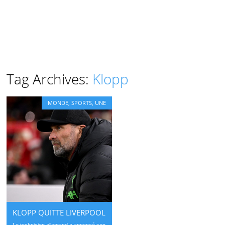
Tag Archives:
Klopp
MONDE
,
SPORTS
,
UNE
KLOPP QUITTE LIVERPOOL
Le technicien allemand a annoncé son