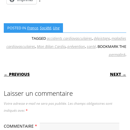
POSTED IN
France
,
Société
,
Une
TAGGED
accidents cardiovasculaires
,
dépistage
,
maladies
cardiovasculaires
,
Mon Bilan Cardio
,
prévention
,
santé
. BOOKMARK THE
permalink
.
POST NAVIGATION
← PREVIOUS
NEXT →
Laisser un commentaire
Votre adresse e-mail ne sera pas publiée.
Les champs obligatoires sont
indiqués avec
*
COMMENTAIRE
*