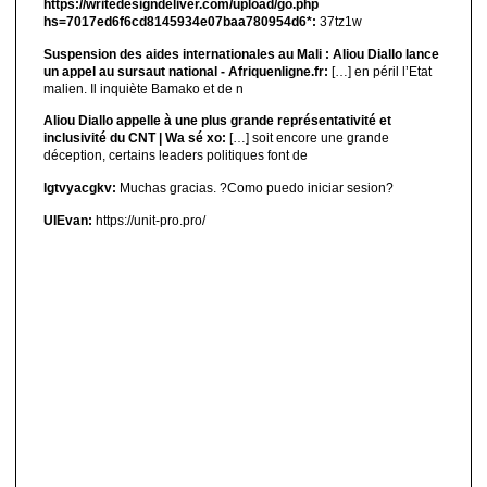
https://writedesigndeliver.com/upload/go.php
hs=7017ed6f6cd8145934e07baa780954d6*:
37tz1w
Suspension des aides internationales au Mali : Aliou Diallo lance
un appel au sursaut national - Afriquenligne.fr:
[…] en péril l’Etat
malien. Il inquiète Bamako et de n
Aliou Diallo appelle à une plus grande représentativité et
inclusivité du CNT | Wa sé xo:
[…] soit encore une grande
déception, certains leaders politiques font de
lgtvyacgkv:
Muchas gracias. ?Como puedo iniciar sesion?
UIEvan:
https://unit-pro.pro/