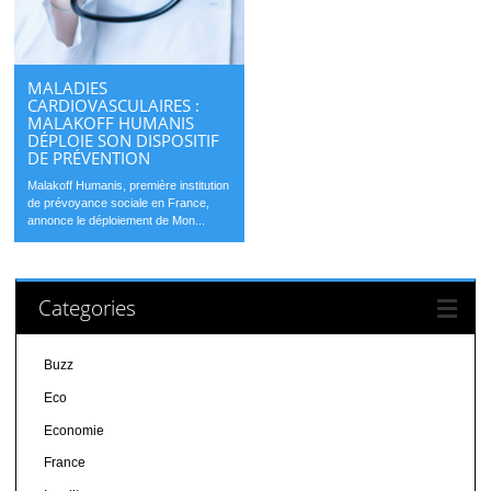
MALADIES
CARDIOVASCULAIRES :
MALAKOFF HUMANIS
DÉPLOIE SON DISPOSITIF
DE PRÉVENTION
Malakoff Humanis, première institution
de prévoyance sociale en France,
annonce le déploiement de Mon...
Categories
Buzz
Eco
Economie
France