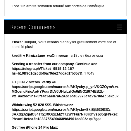
Foot : un arbitre somalien refoulé aux portes de l'Amérique
Recent Comments
Elioze:
Bonjour, Nous venons d’analyser gratuitement votre site et
identifié plusi
krediti v Kirgizstane_wgOn:
кредит в 18 лет без отказа
Sending a transfer from our company. Continue =>>
https://telegra.ph/Ticket--9515-12-16?
hs=b10ff9c1d2cdbf6a79de27dcad1fb057&:
fi704y
+ 1,00412 bitсоin. Verify =>
https://script.google.com/macros/s/AKfycby-p_ynVKGZOymV-w-
MGoenqFzjoApHYPqurDLV0UHwLzfQo6ilNQ1l674EBZb-
Px_a/exec?hs=5fe4c6aeb7a62a2d3de62976c4c7a78d&:
6exguk
Withdrawing 52 828 $$$. Withdrаw >>
https://script.google.com/macros/s/AKfycbwl3kiSjlt530I3lZz-
3AXdg3ZqalC84TltZ3XOjgEM2Y7ZWYFui7NF3iKhVsp05qFl/exec
?hs=e10efca3b18387554904689d4901de80&:
qu7gqa
Get free iPhone 14 Pro Max: