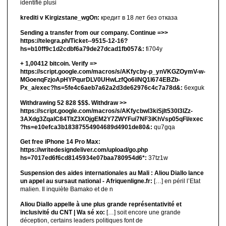
identifié plusi
krediti v Kirgizstane_wgOn:
кредит в 18 лет без отказа
Sending a transfer from our company. Continue =>>
https://telegra.ph/Ticket--9515-12-16?
hs=b10ff9c1d2cdbf6a79de27dcad1fb057&:
fi704y
+ 1,00412 bitсоin. Verify =>
https://script.google.com/macros/s/AKfycby-p_ynVKGZOymV-w-
MGoenqFzjoApHYPqurDLV0UHwLzfQo6ilNQ1l674EBZb-
Px_a/exec?hs=5fe4c6aeb7a62a2d3de62976c4c7a78d&:
6exguk
Withdrawing 52 828 $$$. Withdrаw >>
https://script.google.com/macros/s/AKfycbwl3kiSjlt530I3lZz-
3AXdg3ZqalC84TltZ3XOjgEM2Y7ZWYFui7NF3iKhVsp05qFl/exec
?hs=e10efca3b18387554904689d4901de80&:
qu7gqa
Get free iPhone 14 Pro Max:
https://writedesigndeliver.com/upload/go.php
hs=7017ed6f6cd8145934e07baa780954d6*:
37tz1w
Suspension des aides internationales au Mali : Aliou Diallo lance
un appel au sursaut national - Afriquenligne.fr:
[…] en péril l’Etat
malien. Il inquiète Bamako et de n
Aliou Diallo appelle à une plus grande représentativité et
inclusivité du CNT | Wa sé xo:
[…] soit encore une grande
déception, certains leaders politiques font de