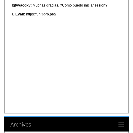
lgtvyacgkv:
Muchas gracias. ?Como puedo iniciar sesion?
UIEvan:
https://unit-pro.pro/
Archives