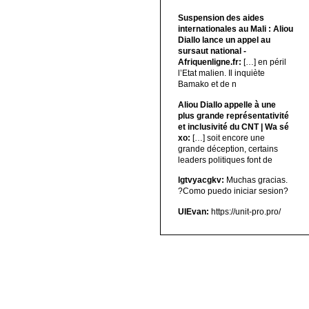
Suspension des aides
internationales au Mali : Aliou
Diallo lance un appel au
sursaut national -
Afriquenligne.fr:
[…] en péril
l’Etat malien. Il inquiète
Bamako et de n
Aliou Diallo appelle à une
plus grande représentativité
et inclusivité du CNT | Wa sé
xo:
[…] soit encore une
grande déception, certains
leaders politiques font de
lgtvyacgkv:
Muchas gracias.
?Como puedo iniciar sesion?
UIEvan:
https://unit-pro.pro/