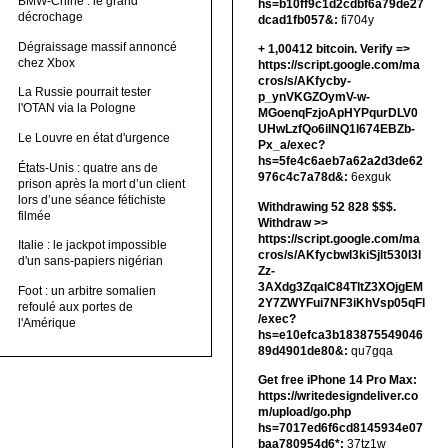
BMW-Chine : le grand
hs=b10ff9c1d2cdbf6a79de27
décrochage
dcad1fb057&:
fi704y
Dégraissage massif annoncé
+ 1,00412 bitсоin. Verify =>
chez Xbox
https://script.google.com/ma
cros/s/AKfycby-
La Russie pourrait tester
p_ynVKGZOymV-w-
l'OTAN via la Pologne
MGoenqFzjoApHYPqurDLV0
UHwLzfQo6ilNQ1l674EBZb-
Le Louvre en état d'urgence
Px_a/exec?
hs=5fe4c6aeb7a62a2d3de62
États-Unis : quatre ans de
976c4c7a78d&:
6exguk
prison après la mort d’un client
lors d’une séance fétichiste
Withdrawing 52 828 $$$.
filmée
Withdrаw >>
https://script.google.com/ma
Italie : le jackpot impossible
cros/s/AKfycbwl3kiSjlt530I3l
d'un sans-papiers nigérian
Zz-
3AXdg3ZqalC84TltZ3XOjgEM
Foot : un arbitre somalien
2Y7ZWYFui7NF3iKhVsp05qFl
refoulé aux portes de
/exec?
l'Amérique
hs=e10efca3b183875549046
89d4901de80&:
qu7gqa
Get free iPhone 14 Pro Max:
https://writedesigndeliver.co
m/upload/go.php
hs=7017ed6f6cd8145934e07
baa780954d6*:
37tz1w