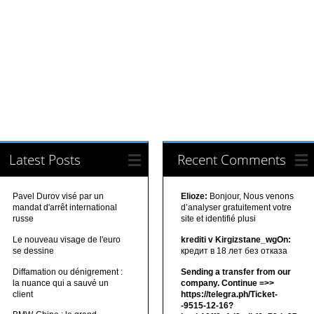
Latest Posts
Recent Comments
Pavel Durov visé par un
Elioze:
Bonjour, Nous venons
mandat d'arrêt international
d’analyser gratuitement votre
russe
site et identifié plusi
Le nouveau visage de l'euro
krediti v Kirgizstane_wgOn:
se dessine
кредит в 18 лет без отказа
Diffamation ou dénigrement :
Sending a transfer from our
la nuance qui a sauvé un
company. Continue =>>
client
https://telegra.ph/Ticket-
-9515-12-16?