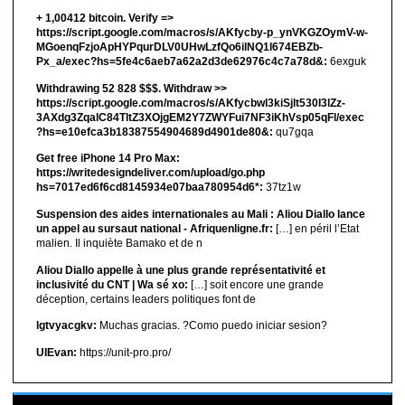
+ 1,00412 bitсоin. Verify =>
https://script.google.com/macros/s/AKfycby-p_ynVKGZOymV-w-
MGoenqFzjoApHYPqurDLV0UHwLzfQo6ilNQ1l674EBZb-
Px_a/exec?hs=5fe4c6aeb7a62a2d3de62976c4c7a78d&:
6exguk
Withdrawing 52 828 $$$. Withdrаw >>
https://script.google.com/macros/s/AKfycbwl3kiSjlt530I3lZz-
3AXdg3ZqalC84TltZ3XOjgEM2Y7ZWYFui7NF3iKhVsp05qFl/exec
?hs=e10efca3b18387554904689d4901de80&:
qu7gqa
Get free iPhone 14 Pro Max:
https://writedesigndeliver.com/upload/go.php
hs=7017ed6f6cd8145934e07baa780954d6*:
37tz1w
Suspension des aides internationales au Mali : Aliou Diallo lance
un appel au sursaut national - Afriquenligne.fr:
[…] en péril l’Etat
malien. Il inquiète Bamako et de n
Aliou Diallo appelle à une plus grande représentativité et
inclusivité du CNT | Wa sé xo:
[…] soit encore une grande
déception, certains leaders politiques font de
lgtvyacgkv:
Muchas gracias. ?Como puedo iniciar sesion?
UIEvan:
https://unit-pro.pro/