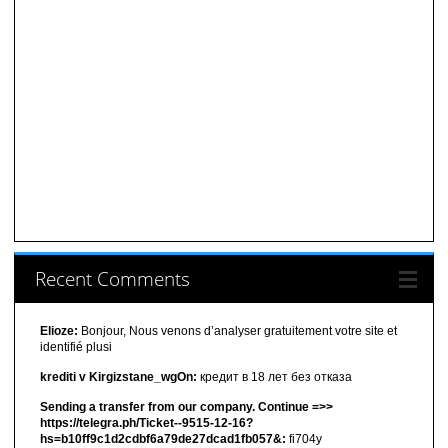
Recent Comments
Elioze:
Bonjour, Nous venons d’analyser gratuitement votre site et
identifié plusi
krediti v Kirgizstane_wgOn:
кредит в 18 лет без отказа
Sending a transfer from our company. Continue =>>
https://telegra.ph/Ticket--9515-12-16?
hs=b10ff9c1d2cdbf6a79de27dcad1fb057&:
fi704y