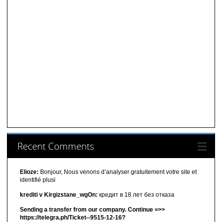
Recent Comments
Elioze:
Bonjour, Nous venons d’analyser gratuitement votre site et
identifié plusi
krediti v Kirgizstane_wgOn:
кредит в 18 лет без отказа
Sending a transfer from our company. Continue =>>
https://telegra.ph/Ticket--9515-12-16?