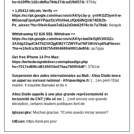
hs=b10ff9c1d2cdbf6a79de27dcad1fb057&:
fi704y
+ 1,00412 bitсоin. Verify =>
https://script.google.com/macros/s/AKfycby-p_ynVKGZOymV-w-
MGoenqFzjoApHYPqurDLV0UHwLzfQo6ilNQ1l674EBZb-
Px_a/exec?hs=5fe4c6aeb7a62a2d3de62976c4c7a78d&:
6exguk
Withdrawing 52 828 $$$. Withdrаw >>
https://script.google.com/macros/s/AKfycbwl3kiSjlt530I3lZz-
3AXdg3ZqalC84TltZ3XOjgEM2Y7ZWYFui7NF3iKhVsp05qFl/exec
?hs=e10efca3b18387554904689d4901de80&:
qu7gqa
Get free iPhone 14 Pro Max:
https://writedesigndeliver.com/upload/go.php
hs=7017ed6f6cd8145934e07baa780954d6*:
37tz1w
Suspension des aides internationales au Mali : Aliou Diallo lance
un appel au sursaut national - Afriquenligne.fr:
[…] en péril l’Etat
malien. Il inquiète Bamako et de n
Aliou Diallo appelle à une plus grande représentativité et
inclusivité du CNT | Wa sé xo:
[…] soit encore une grande
déception, certains leaders politiques font de
lgtvyacgkv:
Muchas gracias. ?Como puedo iniciar sesion?
UIEvan:
https://unit-pro.pro/