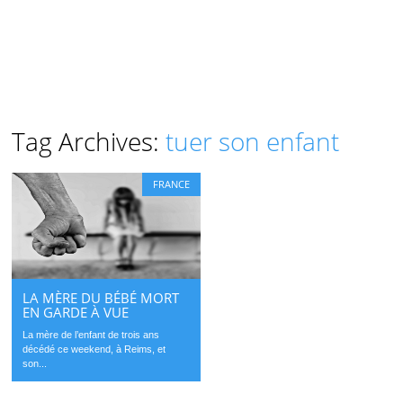
Tag Archives:
tuer son enfant
FRANCE
LA MÈRE DU BÉBÉ MORT
EN GARDE À VUE
La mère de l’enfant de trois ans
décédé ce weekend, à Reims, et
son...