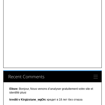
Recent Comments
Elioze:
Bonjour, Nous venons d’analyser gratuitement votre site et
identifié plusi
krediti v Kirgizstane_wgOn:
кредит в 18 лет без отказа