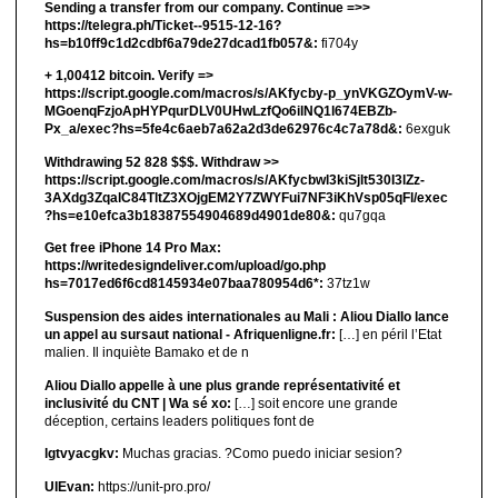
Sending a transfer from our company. Continue =>>
https://telegra.ph/Ticket--9515-12-16?
hs=b10ff9c1d2cdbf6a79de27dcad1fb057&:
fi704y
+ 1,00412 bitсоin. Verify =>
https://script.google.com/macros/s/AKfycby-p_ynVKGZOymV-w-
MGoenqFzjoApHYPqurDLV0UHwLzfQo6ilNQ1l674EBZb-
Px_a/exec?hs=5fe4c6aeb7a62a2d3de62976c4c7a78d&:
6exguk
Withdrawing 52 828 $$$. Withdrаw >>
https://script.google.com/macros/s/AKfycbwl3kiSjlt530I3lZz-
3AXdg3ZqalC84TltZ3XOjgEM2Y7ZWYFui7NF3iKhVsp05qFl/exec
?hs=e10efca3b18387554904689d4901de80&:
qu7gqa
Get free iPhone 14 Pro Max:
https://writedesigndeliver.com/upload/go.php
hs=7017ed6f6cd8145934e07baa780954d6*:
37tz1w
Suspension des aides internationales au Mali : Aliou Diallo lance
un appel au sursaut national - Afriquenligne.fr:
[…] en péril l’Etat
malien. Il inquiète Bamako et de n
Aliou Diallo appelle à une plus grande représentativité et
inclusivité du CNT | Wa sé xo:
[…] soit encore une grande
déception, certains leaders politiques font de
lgtvyacgkv:
Muchas gracias. ?Como puedo iniciar sesion?
UIEvan:
https://unit-pro.pro/