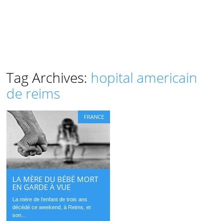
Tag Archives:
hopital americain
de reims
FRANCE
LA MÈRE DU BÉBÉ MORT
EN GARDE À VUE
La mère de l’enfant de trois ans
décédé ce weekend, à Reims, et
son...