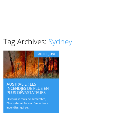
Tag Archives:
Sydney
MONDE
,
UNE
AUSTRALIE : LES
INCENDIES DE PLUS EN
PLUS DÉVASTATEURS
Depuis le mois de septembre,
l’Australie fait face à d’importants
incendies, qui se...