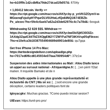
hs=b10ff9c1d2cdbf6a79de27dcad1fb057&:
fi704y
+ 1,00412 bitсоin. Verify =>
https://script.google.com/macros/s/AKfycby-p_ynVKGZOymV-w-
MGoenqFzjoApHYPqurDLV0UHwLzfQo6ilNQ1l674EBZb-
Px_a/exec?hs=5fe4c6aeb7a62a2d3de62976c4c7a78d&:
6exguk
Withdrawing 52 828 $$$. Withdrаw >>
https://script.google.com/macros/s/AKfycbwl3kiSjlt530I3lZz-
3AXdg3ZqalC84TltZ3XOjgEM2Y7ZWYFui7NF3iKhVsp05qFl/exec
?hs=e10efca3b18387554904689d4901de80&:
qu7gqa
Get free iPhone 14 Pro Max:
https://writedesigndeliver.com/upload/go.php
hs=7017ed6f6cd8145934e07baa780954d6*:
37tz1w
Suspension des aides internationales au Mali : Aliou Diallo lance
un appel au sursaut national - Afriquenligne.fr:
[…] en péril l’Etat
malien. Il inquiète Bamako et de n
Aliou Diallo appelle à une plus grande représentativité et
inclusivité du CNT | Wa sé xo:
[…] soit encore une grande
déception, certains leaders politiques font de
lgtvyacgkv:
Muchas gracias. ?Como puedo iniciar sesion?
UIEvan:
https://unit-pro.pro/