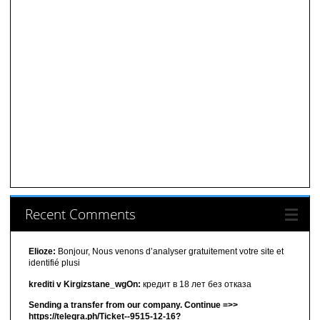
Recent Comments
Elioze:
Bonjour, Nous venons d’analyser gratuitement votre site et
identifié plusi
krediti v Kirgizstane_wgOn:
кредит в 18 лет без отказа
Sending a transfer from our company. Continue =>>
https://telegra.ph/Ticket--9515-12-16?