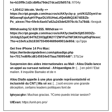
hs=b10ff9c1d2cdbf6a79de27dcad1fb057&:
fi704y
+ 1,00412 bitсоin. Verify =>
https://script.google.com/macros/s/AKfycby-p_ynVKGZOymV-w-
MGoenqFzjoApHYPqurDLV0UHwLzfQo6ilNQ1l674EBZb-
Px_a/exec?hs=5fe4c6aeb7a62a2d3de62976c4c7a78d&:
6exguk
Withdrawing 52 828 $$$. Withdrаw >>
https://script.google.com/macros/s/AKfycbwl3kiSjlt530I3lZz-
3AXdg3ZqalC84TltZ3XOjgEM2Y7ZWYFui7NF3iKhVsp05qFl/exec
?hs=e10efca3b18387554904689d4901de80&:
qu7gqa
Get free iPhone 14 Pro Max:
https://writedesigndeliver.com/upload/go.php
hs=7017ed6f6cd8145934e07baa780954d6*:
37tz1w
Suspension des aides internationales au Mali : Aliou Diallo lance
un appel au sursaut national - Afriquenligne.fr:
[…] en péril l’Etat
malien. Il inquiète Bamako et de n
Aliou Diallo appelle à une plus grande représentativité et
inclusivité du CNT | Wa sé xo:
[…] soit encore une grande
déception, certains leaders politiques font de
lgtvyacgkv:
Muchas gracias. ?Como puedo iniciar sesion?
UIEvan:
https://unit-pro.pro/