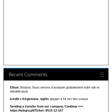
Recent Comments
Elioze:
Bonjour, Nous venons d’analyser gratuitement votre site et
identifié plusi
krediti v Kirgizstane_wgOn:
кредит в 18 лет без отказа
Sending a transfer from our company. Continue =>>
https://telegra.ph/Ticket--9515-12-16?