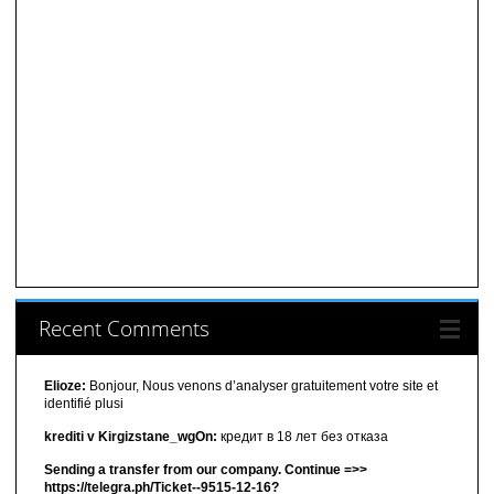
Recent Comments
Elioze:
Bonjour, Nous venons d’analyser gratuitement votre site et
identifié plusi
krediti v Kirgizstane_wgOn:
кредит в 18 лет без отказа
Sending a transfer from our company. Continue =>>
https://telegra.ph/Ticket--9515-12-16?