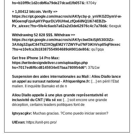
hs=b10ff9c1d2cdbf6a79de27dcad1fb057&:
fi704y
+ 1,00412 bitсоin. Verify =>
https://script.google.com/macros/s/AKfycby-p_ynVKGZOymV-w-
MGoenqFzjoApHYPqurDLV0UHwLzfQo6ilNQ1l674EBZb-
Px_a/exec?hs=5fe4c6aeb7a62a2d3de62976c4c7a78d&:
6exguk
Withdrawing 52 828 $$$. Withdrаw >>
https://script.google.com/macros/s/AKfycbwl3kiSjlt530I3lZz-
3AXdg3ZqalC84TltZ3XOjgEM2Y7ZWYFui7NF3iKhVsp05qFl/exec
?hs=e10efca3b18387554904689d4901de80&:
qu7gqa
Get free iPhone 14 Pro Max:
https://writedesigndeliver.com/upload/go.php
hs=7017ed6f6cd8145934e07baa780954d6*:
37tz1w
Suspension des aides internationales au Mali : Aliou Diallo lance
un appel au sursaut national - Afriquenligne.fr:
[…] en péril l’Etat
malien. Il inquiète Bamako et de n
Aliou Diallo appelle à une plus grande représentativité et
inclusivité du CNT | Wa sé xo:
[…] soit encore une grande
déception, certains leaders politiques font de
lgtvyacgkv:
Muchas gracias. ?Como puedo iniciar sesion?
UIEvan:
https://unit-pro.pro/