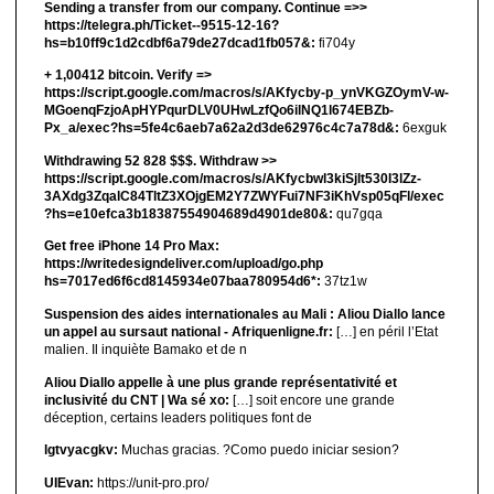
Sending a transfer from our company. Continue =>>
https://telegra.ph/Ticket--9515-12-16?
hs=b10ff9c1d2cdbf6a79de27dcad1fb057&:
fi704y
+ 1,00412 bitсоin. Verify =>
https://script.google.com/macros/s/AKfycby-p_ynVKGZOymV-w-
MGoenqFzjoApHYPqurDLV0UHwLzfQo6ilNQ1l674EBZb-
Px_a/exec?hs=5fe4c6aeb7a62a2d3de62976c4c7a78d&:
6exguk
Withdrawing 52 828 $$$. Withdrаw >>
https://script.google.com/macros/s/AKfycbwl3kiSjlt530I3lZz-
3AXdg3ZqalC84TltZ3XOjgEM2Y7ZWYFui7NF3iKhVsp05qFl/exec
?hs=e10efca3b18387554904689d4901de80&:
qu7gqa
Get free iPhone 14 Pro Max:
https://writedesigndeliver.com/upload/go.php
hs=7017ed6f6cd8145934e07baa780954d6*:
37tz1w
Suspension des aides internationales au Mali : Aliou Diallo lance
un appel au sursaut national - Afriquenligne.fr:
[…] en péril l’Etat
malien. Il inquiète Bamako et de n
Aliou Diallo appelle à une plus grande représentativité et
inclusivité du CNT | Wa sé xo:
[…] soit encore une grande
déception, certains leaders politiques font de
lgtvyacgkv:
Muchas gracias. ?Como puedo iniciar sesion?
UIEvan:
https://unit-pro.pro/