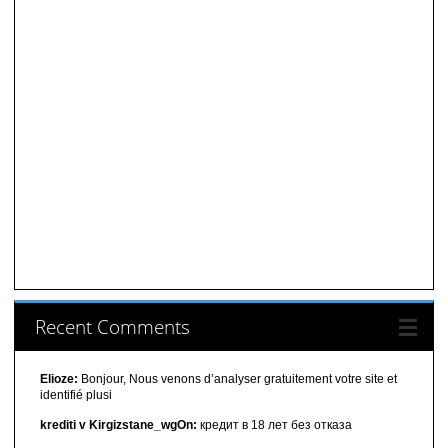
Recent Comments
Elioze:
Bonjour, Nous venons d’analyser gratuitement votre site et
identifié plusi
krediti v Kirgizstane_wgOn:
кредит в 18 лет без отказа