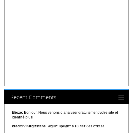
Recent Comments
Elioze:
Bonjour, Nous venons d’analyser gratuitement votre site et
identifié plusi
krediti v Kirgizstane_wgOn:
кредит в 18 лет без отказа