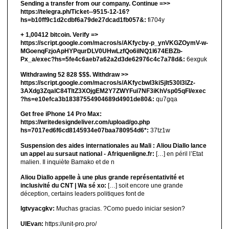
Sending a transfer from our company. Continue =>>
https://telegra.ph/Ticket--9515-12-16?
hs=b10ff9c1d2cdbf6a79de27dcad1fb057&:
fi704y
+ 1,00412 bitсоin. Verify =>
https://script.google.com/macros/s/AKfycby-p_ynVKGZOymV-w-
MGoenqFzjoApHYPqurDLV0UHwLzfQo6ilNQ1l674EBZb-
Px_a/exec?hs=5fe4c6aeb7a62a2d3de62976c4c7a78d&:
6exguk
Withdrawing 52 828 $$$. Withdrаw >>
https://script.google.com/macros/s/AKfycbwl3kiSjlt530I3lZz-
3AXdg3ZqalC84TltZ3XOjgEM2Y7ZWYFui7NF3iKhVsp05qFl/exec
?hs=e10efca3b18387554904689d4901de80&:
qu7gqa
Get free iPhone 14 Pro Max:
https://writedesigndeliver.com/upload/go.php
hs=7017ed6f6cd8145934e07baa780954d6*:
37tz1w
Suspension des aides internationales au Mali : Aliou Diallo lance
un appel au sursaut national - Afriquenligne.fr:
[…] en péril l’Etat
malien. Il inquiète Bamako et de n
Aliou Diallo appelle à une plus grande représentativité et
inclusivité du CNT | Wa sé xo:
[…] soit encore une grande
déception, certains leaders politiques font de
lgtvyacgkv:
Muchas gracias. ?Como puedo iniciar sesion?
UIEvan:
https://unit-pro.pro/