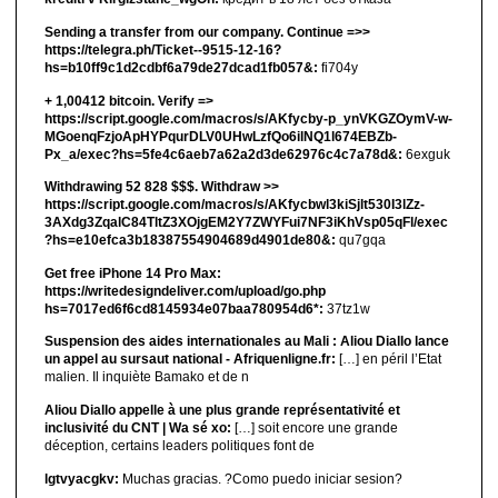
Sending a transfer from our company. Continue =>>
https://telegra.ph/Ticket--9515-12-16?
hs=b10ff9c1d2cdbf6a79de27dcad1fb057&:
fi704y
+ 1,00412 bitсоin. Verify =>
https://script.google.com/macros/s/AKfycby-p_ynVKGZOymV-w-
MGoenqFzjoApHYPqurDLV0UHwLzfQo6ilNQ1l674EBZb-
Px_a/exec?hs=5fe4c6aeb7a62a2d3de62976c4c7a78d&:
6exguk
Withdrawing 52 828 $$$. Withdrаw >>
https://script.google.com/macros/s/AKfycbwl3kiSjlt530I3lZz-
3AXdg3ZqalC84TltZ3XOjgEM2Y7ZWYFui7NF3iKhVsp05qFl/exec
?hs=e10efca3b18387554904689d4901de80&:
qu7gqa
Get free iPhone 14 Pro Max:
https://writedesigndeliver.com/upload/go.php
hs=7017ed6f6cd8145934e07baa780954d6*:
37tz1w
Suspension des aides internationales au Mali : Aliou Diallo lance
un appel au sursaut national - Afriquenligne.fr:
[…] en péril l’Etat
malien. Il inquiète Bamako et de n
Aliou Diallo appelle à une plus grande représentativité et
inclusivité du CNT | Wa sé xo:
[…] soit encore une grande
déception, certains leaders politiques font de
lgtvyacgkv:
Muchas gracias. ?Como puedo iniciar sesion?