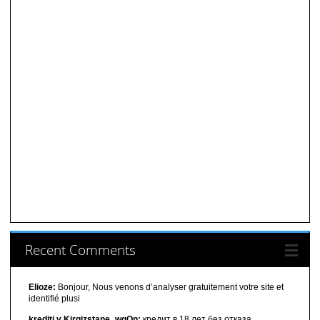
Recent Comments
Elioze:
Bonjour, Nous venons d’analyser gratuitement votre site et
identifié plusi
krediti v Kirgizstane_wgOn:
кредит в 18 лет без отказа