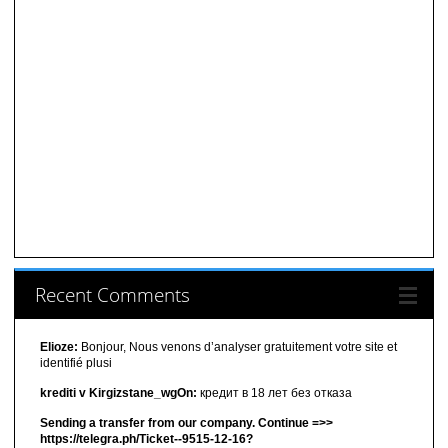
Recent Comments
Elioze:
Bonjour, Nous venons d’analyser gratuitement votre site et
identifié plusi
krediti v Kirgizstane_wgOn:
кредит в 18 лет без отказа
Sending a transfer from our company. Continue =>>
https://telegra.ph/Ticket--9515-12-16?