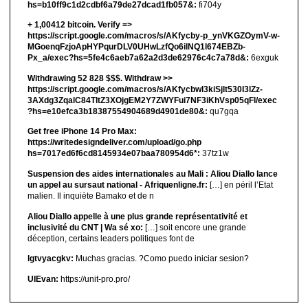
hs=b10ff9c1d2cdbf6a79de27dcad1fb057&:
fi704y
+ 1,00412 bitсоin. Verify =>
https://script.google.com/macros/s/AKfycby-p_ynVKGZOymV-w-
MGoenqFzjoApHYPqurDLV0UHwLzfQo6ilNQ1l674EBZb-
Px_a/exec?hs=5fe4c6aeb7a62a2d3de62976c4c7a78d&:
6exguk
Withdrawing 52 828 $$$. Withdrаw >>
https://script.google.com/macros/s/AKfycbwl3kiSjlt530I3lZz-
3AXdg3ZqalC84TltZ3XOjgEM2Y7ZWYFui7NF3iKhVsp05qFl/exec
?hs=e10efca3b18387554904689d4901de80&:
qu7gqa
Get free iPhone 14 Pro Max:
https://writedesigndeliver.com/upload/go.php
hs=7017ed6f6cd8145934e07baa780954d6*:
37tz1w
Suspension des aides internationales au Mali : Aliou Diallo lance
un appel au sursaut national - Afriquenligne.fr:
[…] en péril l’Etat
malien. Il inquiète Bamako et de n
Aliou Diallo appelle à une plus grande représentativité et
inclusivité du CNT | Wa sé xo:
[…] soit encore une grande
déception, certains leaders politiques font de
lgtvyacgkv:
Muchas gracias. ?Como puedo iniciar sesion?
UIEvan:
https://unit-pro.pro/