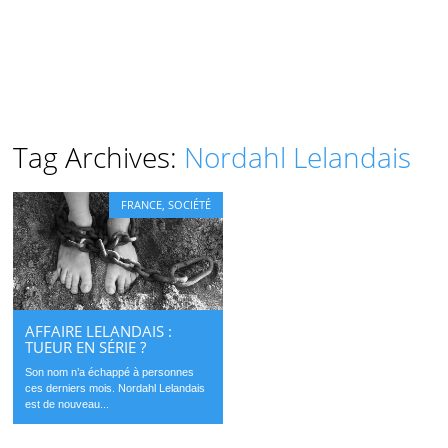
Tag Archives:
Nordahl Lelandais
FRANCE
,
SOCIÉTÉ
AFFAIRE LELANDAIS :
TUEUR EN SÉRIE ?
Son nom n’a échappé à personnes
ces derniers mois. Nordahl Lelandais
est de nouveau...