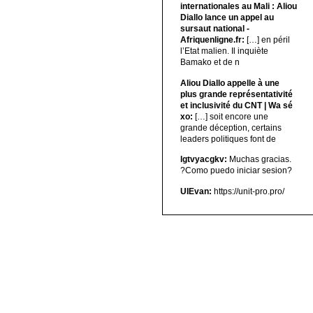
internationales au Mali : Aliou
Diallo lance un appel au
sursaut national -
Afriquenligne.fr:
[…] en péril
l’Etat malien. Il inquiète
Bamako et de n
Aliou Diallo appelle à une
plus grande représentativité
et inclusivité du CNT | Wa sé
xo:
[…] soit encore une
grande déception, certains
leaders politiques font de
lgtvyacgkv:
Muchas gracias.
?Como puedo iniciar sesion?
UIEvan:
https://unit-pro.pro/