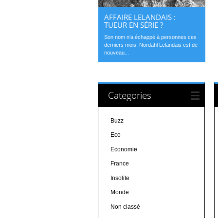
AFFAIRE LELANDAIS :
TUEUR EN SÉRIE ?
Son nom n’a échappé à personnes ces
derniers mois. Nordahl Lelandais est de
nouveau...
Categories
Buzz
Eco
Economie
France
Insolite
Monde
Non classé