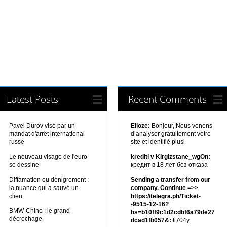
Latest Posts
Recent Comments
Pavel Durov visé par un
Elioze:
Bonjour, Nous venons
mandat d'arrêt international
d’analyser gratuitement votre
russe
site et identifié plusi
Le nouveau visage de l'euro
krediti v Kirgizstane_wgOn:
se dessine
кредит в 18 лет без отказа
Diffamation ou dénigrement :
Sending a transfer from our
la nuance qui a sauvé un
company. Continue =>>
client
https://telegra.ph/Ticket-
-9515-12-16?
BMW-Chine : le grand
hs=b10ff9c1d2cdbf6a79de27
décrochage
dcad1fb057&:
fi704y