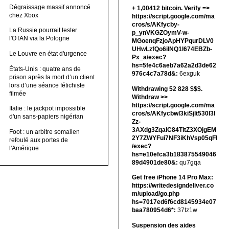
Dégraissage massif annoncé
+ 1,00412 bitсоin. Verify =>
chez Xbox
https://script.google.com/ma
cros/s/AKfycby-
La Russie pourrait tester
p_ynVKGZOymV-w-
l'OTAN via la Pologne
MGoenqFzjoApHYPqurDLV0
UHwLzfQo6ilNQ1l674EBZb-
Le Louvre en état d'urgence
Px_a/exec?
hs=5fe4c6aeb7a62a2d3de62
États-Unis : quatre ans de
976c4c7a78d&:
6exguk
prison après la mort d’un client
lors d’une séance fétichiste
Withdrawing 52 828 $$$.
filmée
Withdrаw >>
https://script.google.com/ma
Italie : le jackpot impossible
cros/s/AKfycbwl3kiSjlt530I3l
d'un sans-papiers nigérian
Zz-
3AXdg3ZqalC84TltZ3XOjgEM
Foot : un arbitre somalien
2Y7ZWYFui7NF3iKhVsp05qFl
refoulé aux portes de
/exec?
l'Amérique
hs=e10efca3b183875549046
89d4901de80&:
qu7gqa
Get free iPhone 14 Pro Max:
https://writedesigndeliver.co
m/upload/go.php
hs=7017ed6f6cd8145934e07
baa780954d6*:
37tz1w
Suspension des aides