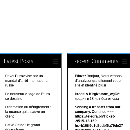
Latest Posts
Recent Comments
Pavel Durov visé par un
Elioze:
Bonjour, Nous venons
mandat d'arrêt international
d’analyser gratuitement votre
russe
site et identifié plusi
Le nouveau visage de l'euro
krediti v Kirgizstane_wgOn:
se dessine
кредит в 18 лет без отказа
Diffamation ou dénigrement :
Sending a transfer from our
la nuance qui a sauvé un
company. Continue =>>
client
https://telegra.ph/Ticket-
-9515-12-16?
BMW-Chine : le grand
hs=b10ff9c1d2cdbf6a79de27
décrochage