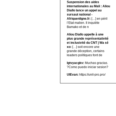
Suspension des aides
internationales au Mali : Aliou
Diallo lance un appel au
sursaut national -
Afriquenligne.fr:
[…] en péril
l’Etat malien. Il inquiète
Bamako et de n
Aliou Diallo appelle à une
plus grande représentativité
et inclusivité du CNT | Wa sé
xo:
[…] soit encore une
grande déception, certains
leaders politiques font de
lgtvyacgkv:
Muchas gracias.
?Como puedo iniciar sesion?
UIEvan:
https://unit-pro.pro/