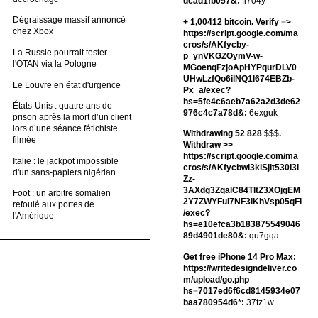
dcad1fb057&:
fi704y
Dégraissage massif annoncé
+ 1,00412 bitсоin. Verify =>
chez Xbox
https://script.google.com/ma
cros/s/AKfycby-
La Russie pourrait tester
p_ynVKGZOymV-w-
l'OTAN via la Pologne
MGoenqFzjoApHYPqurDLV0
UHwLzfQo6ilNQ1l674EBZb-
Le Louvre en état d'urgence
Px_a/exec?
hs=5fe4c6aeb7a62a2d3de62
États-Unis : quatre ans de
976c4c7a78d&:
6exguk
prison après la mort d’un client
lors d’une séance fétichiste
Withdrawing 52 828 $$$.
filmée
Withdrаw >>
https://script.google.com/ma
Italie : le jackpot impossible
cros/s/AKfycbwl3kiSjlt530I3l
d'un sans-papiers nigérian
Zz-
3AXdg3ZqalC84TltZ3XOjgEM
Foot : un arbitre somalien
2Y7ZWYFui7NF3iKhVsp05qFl
refoulé aux portes de
/exec?
l'Amérique
hs=e10efca3b183875549046
89d4901de80&:
qu7gqa
Get free iPhone 14 Pro Max:
https://writedesigndeliver.co
m/upload/go.php
hs=7017ed6f6cd8145934e07
baa780954d6*:
37tz1w