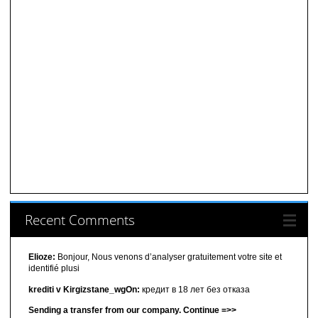
Recent Comments
Elioze:
Bonjour, Nous venons d’analyser gratuitement votre site et
identifié plusi
krediti v Kirgizstane_wgOn:
кредит в 18 лет без отказа
Sending a transfer from our company. Continue =>>