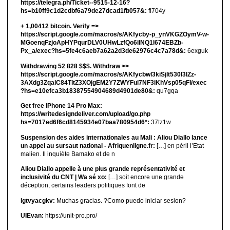
https://telegra.ph/Ticket--9515-12-16?
hs=b10ff9c1d2cdbf6a79de27dcad1fb057&:
fi704y
+ 1,00412 bitсоin. Verify =>
https://script.google.com/macros/s/AKfycby-p_ynVKGZOymV-w-
MGoenqFzjoApHYPqurDLV0UHwLzfQo6ilNQ1l674EBZb-
Px_a/exec?hs=5fe4c6aeb7a62a2d3de62976c4c7a78d&:
6exguk
Withdrawing 52 828 $$$. Withdrаw >>
https://script.google.com/macros/s/AKfycbwl3kiSjlt530I3lZz-
3AXdg3ZqalC84TltZ3XOjgEM2Y7ZWYFui7NF3iKhVsp05qFl/exec
?hs=e10efca3b18387554904689d4901de80&:
qu7gqa
Get free iPhone 14 Pro Max:
https://writedesigndeliver.com/upload/go.php
hs=7017ed6f6cd8145934e07baa780954d6*:
37tz1w
Suspension des aides internationales au Mali : Aliou Diallo lance
un appel au sursaut national - Afriquenligne.fr:
[…] en péril l’Etat
malien. Il inquiète Bamako et de n
Aliou Diallo appelle à une plus grande représentativité et
inclusivité du CNT | Wa sé xo:
[…] soit encore une grande
déception, certains leaders politiques font de
lgtvyacgkv:
Muchas gracias. ?Como puedo iniciar sesion?
UIEvan:
https://unit-pro.pro/