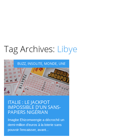
Tag Archives:
Libye
BUZZ
,
INSOLITE
,
MONDE
,
UNE
ITALIE : LE JACKPOT
IMPOSSIBLE D’UN SANS-
PAPIERS NIGÉRIAN
Imagbe Ehizomwengie a décroché un
demi-million d’euros à la loterie sans
pouvoir l’encaisser, avant...