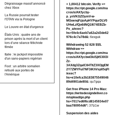
Dégraissage massif annoncé
+ 1,00412 bitсоin. Verify =>
chez Xbox
https://script.google.com/ma
cros/s/AKfycby-
La Russie pourrait tester
p_ynVKGZOymV-w-
l'OTAN via la Pologne
MGoenqFzjoApHYPqurDLV0
UHwLzfQo6ilNQ1l674EBZb-
Le Louvre en état d'urgence
Px_a/exec?
hs=5fe4c6aeb7a62a2d3de62
États-Unis : quatre ans de
976c4c7a78d&:
6exguk
prison après la mort d’un client
lors d’une séance fétichiste
Withdrawing 52 828 $$$.
filmée
Withdrаw >>
https://script.google.com/ma
Italie : le jackpot impossible
cros/s/AKfycbwl3kiSjlt530I3l
d'un sans-papiers nigérian
Zz-
3AXdg3ZqalC84TltZ3XOjgEM
Foot : un arbitre somalien
2Y7ZWYFui7NF3iKhVsp05qFl
refoulé aux portes de
/exec?
l'Amérique
hs=e10efca3b183875549046
89d4901de80&:
qu7gqa
Get free iPhone 14 Pro Max:
https://writedesigndeliver.co
m/upload/go.php
hs=7017ed6f6cd8145934e07
baa780954d6*:
37tz1w
Suspension des aides