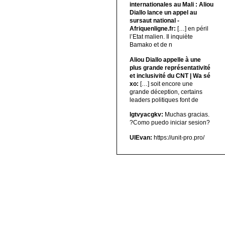
internationales au Mali : Aliou
Diallo lance un appel au
sursaut national -
Afriquenligne.fr:
[…] en péril
l’Etat malien. Il inquiète
Bamako et de n
Aliou Diallo appelle à une
plus grande représentativité
et inclusivité du CNT | Wa sé
xo:
[…] soit encore une
grande déception, certains
leaders politiques font de
lgtvyacgkv:
Muchas gracias.
?Como puedo iniciar sesion?
UIEvan:
https://unit-pro.pro/