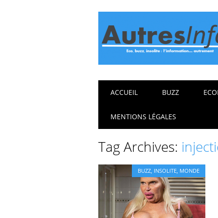
Main menu
Skip
ACCUEIL
BUZZ
ECO
to
content
MENTIONS LÉGALES
Tag Archives:
inject
BUZZ
,
INSOLITE
,
MONDE