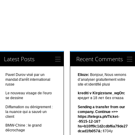
Latest Posts
Recent Comments
Pavel Durov visé par un
Elioze:
Bonjour, Nous venons
mandat d'arrêt international
d’analyser gratuitement votre
russe
site et identifié plusi
Le nouveau visage de l'euro
krediti v Kirgizstane_wgOn:
se dessine
кредит в 18 лет без отказа
Diffamation ou dénigrement :
Sending a transfer from our
la nuance qui a sauvé un
company. Continue =>>
client
https://telegra.ph/Ticket-
-9515-12-16?
BMW-Chine : le grand
hs=b10ff9c1d2cdbf6a79de27
décrochage
dcad1fb057&:
fi704y