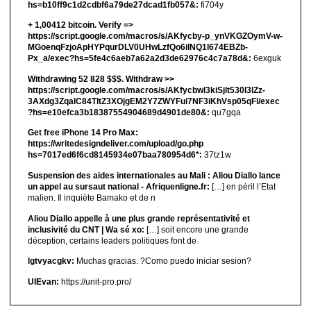
hs=b10ff9c1d2cdbf6a79de27dcad1fb057&:
fi704y
+ 1,00412 bitсоin. Verify =>
https://script.google.com/macros/s/AKfycby-p_ynVKGZOymV-w-
MGoenqFzjoApHYPqurDLV0UHwLzfQo6ilNQ1l674EBZb-
Px_a/exec?hs=5fe4c6aeb7a62a2d3de62976c4c7a78d&:
6exguk
Withdrawing 52 828 $$$. Withdrаw >>
https://script.google.com/macros/s/AKfycbwl3kiSjlt530I3lZz-
3AXdg3ZqalC84TltZ3XOjgEM2Y7ZWYFui7NF3iKhVsp05qFl/exec
?hs=e10efca3b18387554904689d4901de80&:
qu7gqa
Get free iPhone 14 Pro Max:
https://writedesigndeliver.com/upload/go.php
hs=7017ed6f6cd8145934e07baa780954d6*:
37tz1w
Suspension des aides internationales au Mali : Aliou Diallo lance
un appel au sursaut national - Afriquenligne.fr:
[…] en péril l’Etat
malien. Il inquiète Bamako et de n
Aliou Diallo appelle à une plus grande représentativité et
inclusivité du CNT | Wa sé xo:
[…] soit encore une grande
déception, certains leaders politiques font de
lgtvyacgkv:
Muchas gracias. ?Como puedo iniciar sesion?
UIEvan:
https://unit-pro.pro/