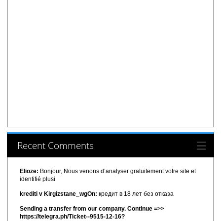
Recent Comments
Elioze:
Bonjour, Nous venons d’analyser gratuitement votre site et
identifié plusi
krediti v Kirgizstane_wgOn:
кредит в 18 лет без отказа
Sending a transfer from our company. Continue =>>
https://telegra.ph/Ticket--9515-12-16?