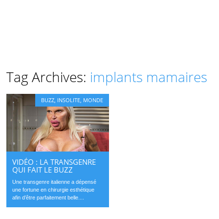
Tag Archives:
implants mamaires
BUZZ
,
INSOLITE
,
MONDE
VIDÉO : LA TRANSGENRE
QUI FAIT LE BUZZ
Une transgenre italienne a dépensé
une fortune en chirurgie esthétique
afin d’être parfaitement belle....