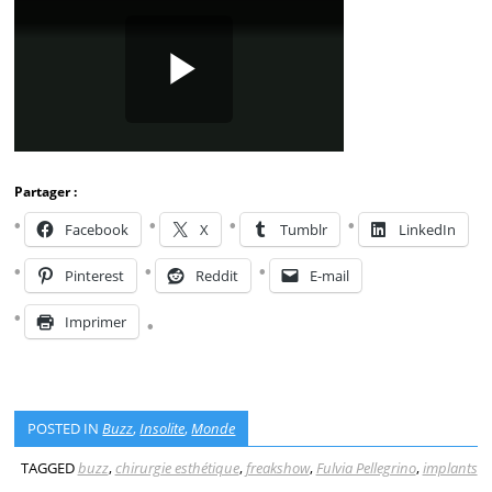
Partager :
Facebook
X
Tumblr
LinkedIn
Pinterest
Reddit
E-mail
Imprimer
POSTED IN
Buzz
,
Insolite
,
Monde
TAGGED
buzz
,
chirurgie esthétique
,
freakshow
,
Fulvia Pellegrino
,
implants