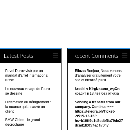
Latest Posts
Recent Comments
Pavel Durov visé par un
Elioze:
Bonjour, Nous venons
mandat d'arrêt international
d’analyser gratuitement votre
russe
site et identifié plusi
Le nouveau visage de l'euro
krediti v Kirgizstane_wgOn:
se dessine
кредит в 18 лет без отказа
Diffamation ou dénigrement :
Sending a transfer from our
la nuance qui a sauvé un
company. Continue =>>
client
https://telegra.ph/Ticket-
-9515-12-16?
BMW-Chine : le grand
hs=b10ff9c1d2cdbf6a79de27
décrochage
dcad1fb057&:
fi704y