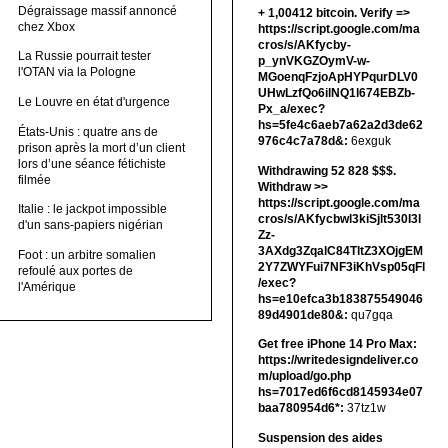
Dégraissage massif annoncé
+ 1,00412 bitсоin. Verify =>
chez Xbox
https://script.google.com/ma
cros/s/AKfycby-
La Russie pourrait tester
p_ynVKGZOymV-w-
l'OTAN via la Pologne
MGoenqFzjoApHYPqurDLV0
UHwLzfQo6ilNQ1l674EBZb-
Le Louvre en état d'urgence
Px_a/exec?
hs=5fe4c6aeb7a62a2d3de62
États-Unis : quatre ans de
976c4c7a78d&:
6exguk
prison après la mort d’un client
lors d’une séance fétichiste
Withdrawing 52 828 $$$.
filmée
Withdrаw >>
https://script.google.com/ma
Italie : le jackpot impossible
cros/s/AKfycbwl3kiSjlt530I3l
d'un sans-papiers nigérian
Zz-
3AXdg3ZqalC84TltZ3XOjgEM
Foot : un arbitre somalien
2Y7ZWYFui7NF3iKhVsp05qFl
refoulé aux portes de
/exec?
l'Amérique
hs=e10efca3b183875549046
89d4901de80&:
qu7gqa
Get free iPhone 14 Pro Max:
https://writedesigndeliver.co
m/upload/go.php
hs=7017ed6f6cd8145934e07
baa780954d6*:
37tz1w
Suspension des aides