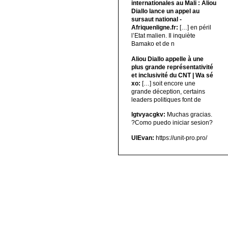
internationales au Mali : Aliou
Diallo lance un appel au
sursaut national -
Afriquenligne.fr:
[…] en péril
l’Etat malien. Il inquiète
Bamako et de n
Aliou Diallo appelle à une
plus grande représentativité
et inclusivité du CNT | Wa sé
xo:
[…] soit encore une
grande déception, certains
leaders politiques font de
lgtvyacgkv:
Muchas gracias.
?Como puedo iniciar sesion?
UIEvan:
https://unit-pro.pro/