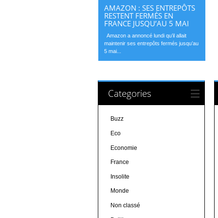
AMAZON : SES ENTREPÔTS
RESTENT FERMÉS EN
FRANCE JUSQU’AU 5 MAI
Amazon a annoncé lundi qu’il allait
maintenir ses entrepôts fermés jusqu’au
5 mai...
Categories
Buzz
Eco
Economie
France
Insolite
Monde
Non classé