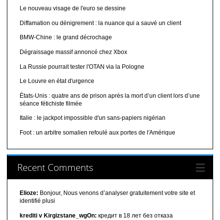
Le nouveau visage de l'euro se dessine
Diffamation ou dénigrement : la nuance qui a sauvé un client
BMW-Chine : le grand décrochage
Dégraissage massif annoncé chez Xbox
La Russie pourrait tester l'OTAN via la Pologne
Le Louvre en état d'urgence
États-Unis : quatre ans de prison après la mort d’un client lors d’une
séance fétichiste filmée
Italie : le jackpot impossible d'un sans-papiers nigérian
Foot : un arbitre somalien refoulé aux portes de l'Amérique
Recent Comments
Elioze:
Bonjour, Nous venons d’analyser gratuitement votre site et
identifié plusi
krediti v Kirgizstane_wgOn:
кредит в 18 лет без отказа