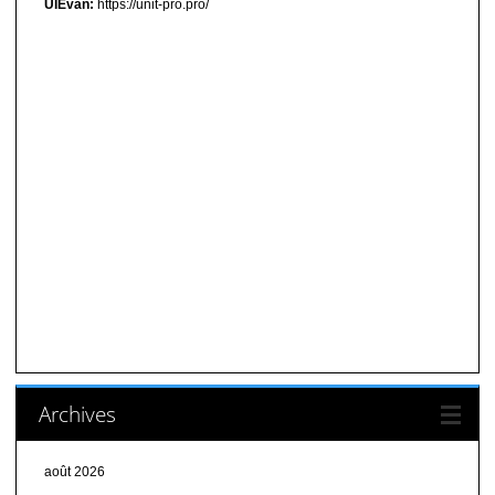
UIEvan:
https://unit-pro.pro/
Archives
août 2026