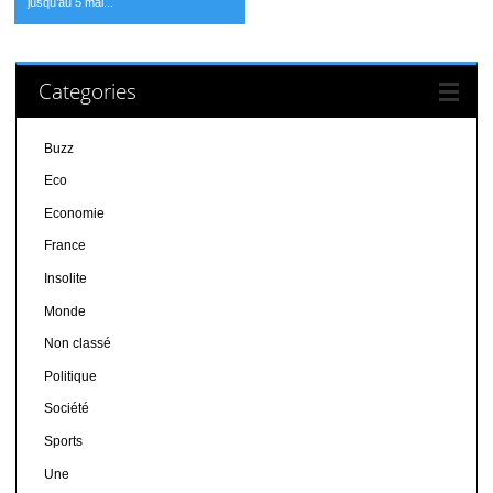
jusqu’au 5 mai...
Categories
Buzz
Eco
Economie
France
Insolite
Monde
Non classé
Politique
Société
Sports
Une