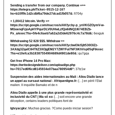
Sending a transfer from our company. Continue =>>
https://telegra.ph/Ticket--9515-12-16?
hs=b10ff9c1d2cdbf6a79de27dcad1fb057&:
fi704y
+ 1,00412 bitсоin. Verify =>
https://script.google.com/macros/s/AKfycby-p_ynVKGZOymV-w-
MGoenqFzjoApHYPqurDLV0UHwLzfQo6ilNQ1l674EBZb-
Px_a/exec?hs=5fe4c6aeb7a62a2d3de62976c4c7a78d&:
6exguk
Withdrawing 52 828 $$$. Withdrаw >>
https://script.google.com/macros/s/AKfycbwl3kiSjlt530I3lZz-
3AXdg3ZqalC84TltZ3XOjgEM2Y7ZWYFui7NF3iKhVsp05qFl/exec
?hs=e10efca3b18387554904689d4901de80&:
qu7gqa
Get free iPhone 14 Pro Max:
https://writedesigndeliver.com/upload/go.php
hs=7017ed6f6cd8145934e07baa780954d6*:
37tz1w
Suspension des aides internationales au Mali : Aliou Diallo lance
un appel au sursaut national - Afriquenligne.fr:
[…] en péril l’Etat
malien. Il inquiète Bamako et de n
Aliou Diallo appelle à une plus grande représentativité et
inclusivité du CNT | Wa sé xo:
[…] soit encore une grande
déception, certains leaders politiques font de
lgtvyacgkv:
Muchas gracias. ?Como puedo iniciar sesion?