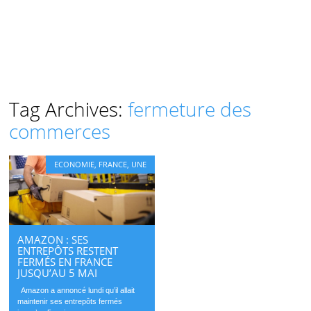
Tag Archives:
fermeture des
commerces
ECONOMIE
,
FRANCE
,
UNE
AMAZON : SES
ENTREPÔTS RESTENT
FERMÉS EN FRANCE
JUSQU’AU 5 MAI
Amazon a annoncé lundi qu’il allait
maintenir ses entrepôts fermés