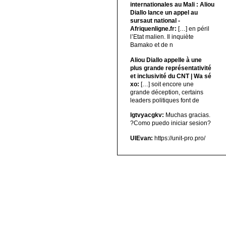
internationales au Mali : Aliou
Diallo lance un appel au
sursaut national -
Afriquenligne.fr:
[…] en péril
l’Etat malien. Il inquiète
Bamako et de n
Aliou Diallo appelle à une
plus grande représentativité
et inclusivité du CNT | Wa sé
xo:
[…] soit encore une
grande déception, certains
leaders politiques font de
lgtvyacgkv:
Muchas gracias.
?Como puedo iniciar sesion?
UIEvan:
https://unit-pro.pro/