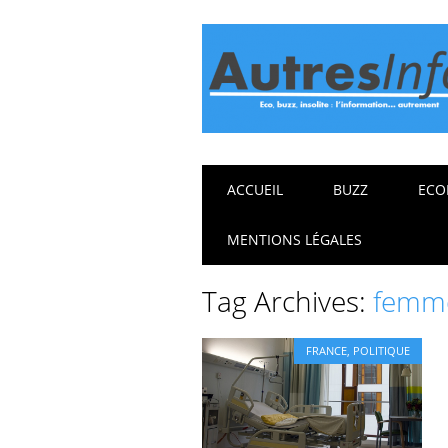
Main menu
Skip
ACCUEIL
BUZZ
ECO
to
content
MENTIONS LÉGALES
Tag Archives:
femme
FRANCE
,
POLITIQUE