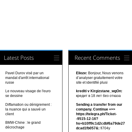
Latest Posts
Recent Comments
Pavel Durov visé par un
Elioze:
Bonjour, Nous venons
mandat d'arrêt international
d’analyser gratuitement votre
russe
site et identifié plusi
Le nouveau visage de l'euro
krediti v Kirgizstane_wgOn:
se dessine
кредит в 18 лет без отказа
Diffamation ou dénigrement :
Sending a transfer from our
la nuance qui a sauvé un
company. Continue =>>
client
https://telegra.ph/Ticket-
-9515-12-16?
BMW-Chine : le grand
hs=b10ff9c1d2cdbf6a79de27
décrochage
dcad1fb057&:
fi704y