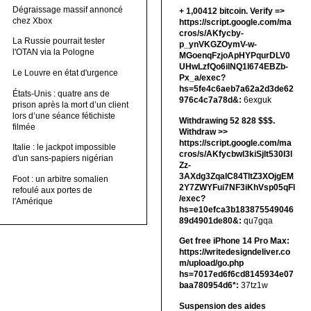
Dégraissage massif annoncé
+ 1,00412 bitсоin. Verify =>
chez Xbox
https://script.google.com/ma
cros/s/AKfycby-
La Russie pourrait tester
p_ynVKGZOymV-w-
l'OTAN via la Pologne
MGoenqFzjoApHYPqurDLV0
UHwLzfQo6ilNQ1l674EBZb-
Le Louvre en état d'urgence
Px_a/exec?
hs=5fe4c6aeb7a62a2d3de62
États-Unis : quatre ans de
976c4c7a78d&:
6exguk
prison après la mort d’un client
lors d’une séance fétichiste
Withdrawing 52 828 $$$.
filmée
Withdrаw >>
https://script.google.com/ma
Italie : le jackpot impossible
cros/s/AKfycbwl3kiSjlt530I3l
d'un sans-papiers nigérian
Zz-
3AXdg3ZqalC84TltZ3XOjgEM
Foot : un arbitre somalien
2Y7ZWYFui7NF3iKhVsp05qFl
refoulé aux portes de
/exec?
l'Amérique
hs=e10efca3b183875549046
89d4901de80&:
qu7gqa
Get free iPhone 14 Pro Max:
https://writedesigndeliver.co
m/upload/go.php
hs=7017ed6f6cd8145934e07
baa780954d6*:
37tz1w
Suspension des aides