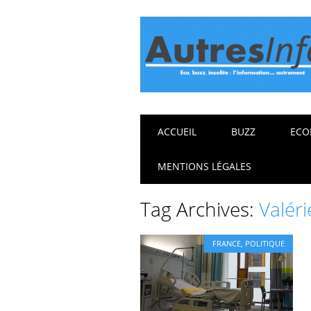
Main menu
Skip
ACCUEIL
BUZZ
ECO
to
content
MENTIONS LÉGALES
Tag Archives:
Valér
FRANCE
,
POLITIQUE