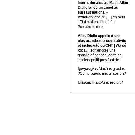
internationales au Mali : Aliou
Diallo lance un appel au
sursaut national -
Afriquenligne.fr:
[…] en péril
l’Etat malien. Il inquiète
Bamako et de n
Aliou Diallo appelle à une
plus grande représentativité
et inclusivité du CNT | Wa sé
xo:
[…] soit encore une
grande déception, certains
leaders politiques font de
lgtvyacgkv:
Muchas gracias.
?Como puedo iniciar sesion?
UIEvan:
https://unit-pro.pro/