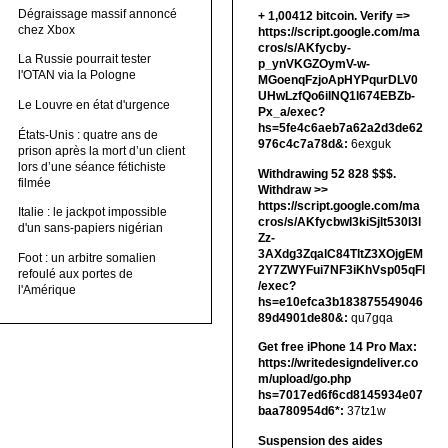
Dégraissage massif annoncé
+ 1,00412 bitсоin. Verify =>
chez Xbox
https://script.google.com/ma
cros/s/AKfycby-
La Russie pourrait tester
p_ynVKGZOymV-w-
l'OTAN via la Pologne
MGoenqFzjoApHYPqurDLV0
UHwLzfQo6ilNQ1l674EBZb-
Le Louvre en état d'urgence
Px_a/exec?
hs=5fe4c6aeb7a62a2d3de62
États-Unis : quatre ans de
976c4c7a78d&:
6exguk
prison après la mort d’un client
lors d’une séance fétichiste
Withdrawing 52 828 $$$.
filmée
Withdrаw >>
https://script.google.com/ma
Italie : le jackpot impossible
cros/s/AKfycbwl3kiSjlt530I3l
d'un sans-papiers nigérian
Zz-
3AXdg3ZqalC84TltZ3XOjgEM
Foot : un arbitre somalien
2Y7ZWYFui7NF3iKhVsp05qFl
refoulé aux portes de
/exec?
l'Amérique
hs=e10efca3b183875549046
89d4901de80&:
qu7gqa
Get free iPhone 14 Pro Max:
https://writedesigndeliver.co
m/upload/go.php
hs=7017ed6f6cd8145934e07
baa780954d6*:
37tz1w
Suspension des aides