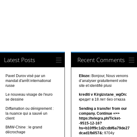
Latest Posts
Recent Comments
Pavel Durov visé par un
Elioze:
Bonjour, Nous venons
mandat d'arrêt international
d’analyser gratuitement votre
russe
site et identifié plusi
Le nouveau visage de l'euro
krediti v Kirgizstane_wgOn:
se dessine
кредит в 18 лет без отказа
Diffamation ou dénigrement :
Sending a transfer from our
la nuance qui a sauvé un
company. Continue =>>
client
https://telegra.ph/Ticket-
-9515-12-16?
BMW-Chine : le grand
hs=b10ff9c1d2cdbf6a79de27
décrochage
dcad1fb057&:
fi704y