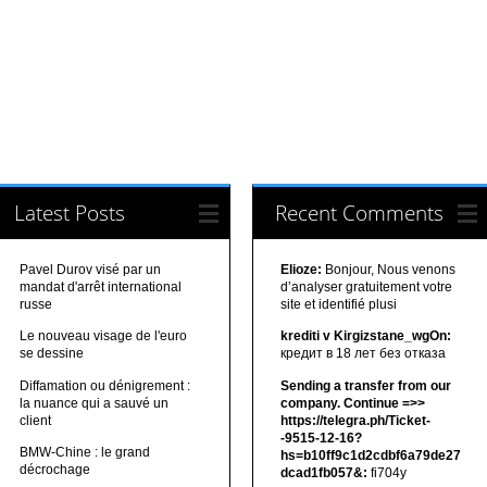
Latest Posts
Recent Comments
Pavel Durov visé par un
Elioze:
Bonjour, Nous venons
mandat d'arrêt international
d’analyser gratuitement votre
russe
site et identifié plusi
Le nouveau visage de l'euro
krediti v Kirgizstane_wgOn:
se dessine
кредит в 18 лет без отказа
Diffamation ou dénigrement :
Sending a transfer from our
la nuance qui a sauvé un
company. Continue =>>
client
https://telegra.ph/Ticket-
-9515-12-16?
BMW-Chine : le grand
hs=b10ff9c1d2cdbf6a79de27
décrochage
dcad1fb057&:
fi704y