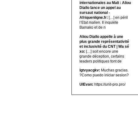
internationales au Mali : Aliou
Diallo lance un appel au
sursaut national -
Afriquenligne.fr:
[…] en péril
l’Etat malien. Il inquiète
Bamako et de n
Aliou Diallo appelle à une
plus grande représentativité
et inclusivité du CNT | Wa sé
xo:
[…] soit encore une
grande déception, certains
leaders politiques font de
lgtvyacgkv:
Muchas gracias.
?Como puedo iniciar sesion?
UIEvan:
https://unit-pro.pro/