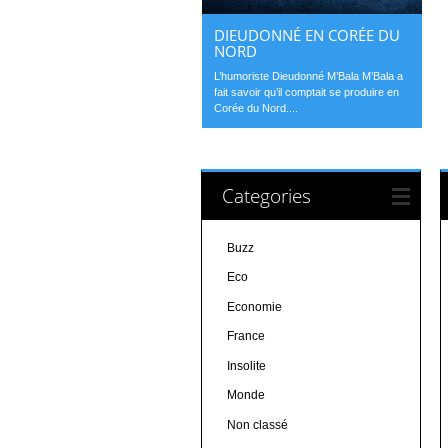
DIEUDONNÉ EN CORÉE DU
NORD
L’humoriste Dieudonné M’Bala M’Bala a
fait savoir qu’il comptait se produire en
Corée du Nord....
Categories
Buzz
Eco
Economie
France
Insolite
Monde
Non classé