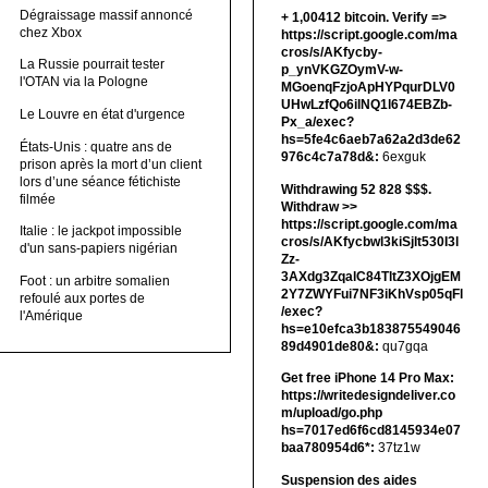
Dégraissage massif annoncé
+ 1,00412 bitсоin. Verify =>
chez Xbox
https://script.google.com/ma
cros/s/AKfycby-
La Russie pourrait tester
p_ynVKGZOymV-w-
l'OTAN via la Pologne
MGoenqFzjoApHYPqurDLV0
UHwLzfQo6ilNQ1l674EBZb-
Le Louvre en état d'urgence
Px_a/exec?
hs=5fe4c6aeb7a62a2d3de62
États-Unis : quatre ans de
976c4c7a78d&:
6exguk
prison après la mort d’un client
lors d’une séance fétichiste
Withdrawing 52 828 $$$.
filmée
Withdrаw >>
https://script.google.com/ma
Italie : le jackpot impossible
cros/s/AKfycbwl3kiSjlt530I3l
d'un sans-papiers nigérian
Zz-
3AXdg3ZqalC84TltZ3XOjgEM
Foot : un arbitre somalien
2Y7ZWYFui7NF3iKhVsp05qFl
refoulé aux portes de
/exec?
l'Amérique
hs=e10efca3b183875549046
89d4901de80&:
qu7gqa
Get free iPhone 14 Pro Max:
https://writedesigndeliver.co
m/upload/go.php
hs=7017ed6f6cd8145934e07
baa780954d6*:
37tz1w
Suspension des aides