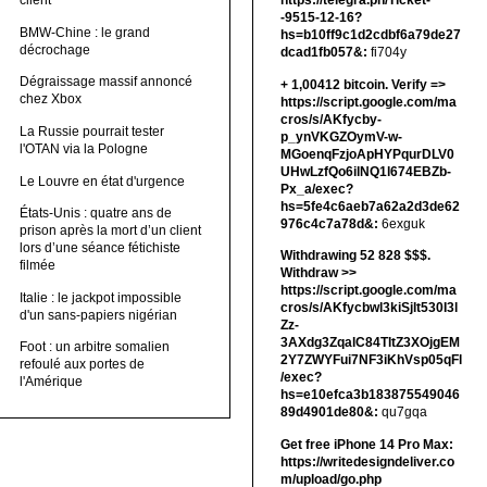
client
https://telegra.ph/Ticket-
-9515-12-16?
BMW-Chine : le grand
hs=b10ff9c1d2cdbf6a79de27
décrochage
dcad1fb057&:
fi704y
Dégraissage massif annoncé
+ 1,00412 bitсоin. Verify =>
chez Xbox
https://script.google.com/ma
cros/s/AKfycby-
La Russie pourrait tester
p_ynVKGZOymV-w-
l'OTAN via la Pologne
MGoenqFzjoApHYPqurDLV0
UHwLzfQo6ilNQ1l674EBZb-
Le Louvre en état d'urgence
Px_a/exec?
hs=5fe4c6aeb7a62a2d3de62
États-Unis : quatre ans de
976c4c7a78d&:
6exguk
prison après la mort d’un client
lors d’une séance fétichiste
Withdrawing 52 828 $$$.
filmée
Withdrаw >>
https://script.google.com/ma
Italie : le jackpot impossible
cros/s/AKfycbwl3kiSjlt530I3l
d'un sans-papiers nigérian
Zz-
3AXdg3ZqalC84TltZ3XOjgEM
Foot : un arbitre somalien
2Y7ZWYFui7NF3iKhVsp05qFl
refoulé aux portes de
/exec?
l'Amérique
hs=e10efca3b183875549046
89d4901de80&:
qu7gqa
Get free iPhone 14 Pro Max:
https://writedesigndeliver.co
m/upload/go.php