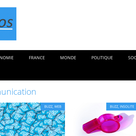
NOMIE
FRANCE
MONDE
POLITIQUE
SOC
unication
BUZZ
,
WEB
BUZZ
,
INSOLITE