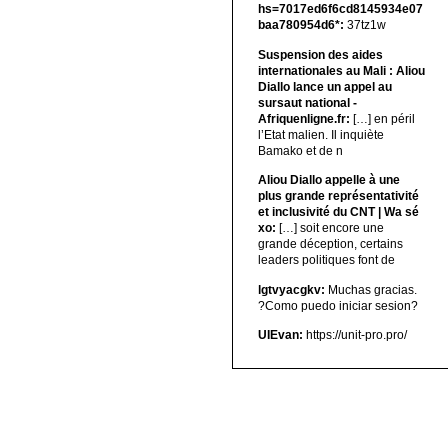
hs=7017ed6f6cd8145934e07
baa780954d6*:
37tz1w
Suspension des aides
internationales au Mali : Aliou
Diallo lance un appel au
sursaut national -
Afriquenligne.fr:
[…] en péril
l’Etat malien. Il inquiète
Bamako et de n
Aliou Diallo appelle à une
plus grande représentativité
et inclusivité du CNT | Wa sé
xo:
[…] soit encore une
grande déception, certains
leaders politiques font de
lgtvyacgkv:
Muchas gracias.
?Como puedo iniciar sesion?
UIEvan:
https://unit-pro.pro/