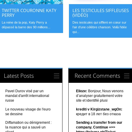
TWITTER COURONNE KATY
LES TESTICULES SIFFLEUSES
PERRY
(VIDÉO)
La reine de la pop, Katy Perry a
Des testicules qui sifflent en cœur sur
dépassé la barre des 90 millions...
l’air d’une célèbre chanson. Voilà l’idée
qui...
Latest Posts
Recent Comments
Pavel Durov visé par un
Elioze:
Bonjour, Nous venons
mandat d'arrêt international
d’analyser gratuitement votre
russe
site et identifié plusi
Le nouveau visage de l'euro
krediti v Kirgizstane_wgOn:
se dessine
кредит в 18 лет без отказа
Diffamation ou dénigrement :
Sending a transfer from our
la nuance qui a sauvé un
company. Continue =>>