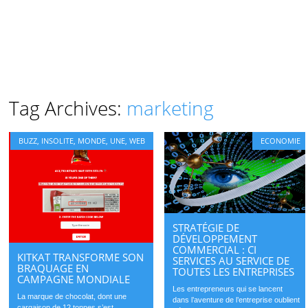
Tag Archives:
marketing
BUZZ
,
INSOLITE
,
MONDE
,
UNE
,
WEB
ECONOMIE
STRATÉGIE DE
DÉVELOPPEMENT
COMMERCIAL : CI
KITKAT TRANSFORME SON
SERVICES AU SERVICE DE
BRAQUAGE EN
TOUTES LES ENTREPRISES
CAMPAGNE MONDIALE
Les entrepreneurs qui se lancent
La marque de chocolat, dont une
dans l’aventure de l’entreprise oublient
cargaison de 12 tonnes s’est