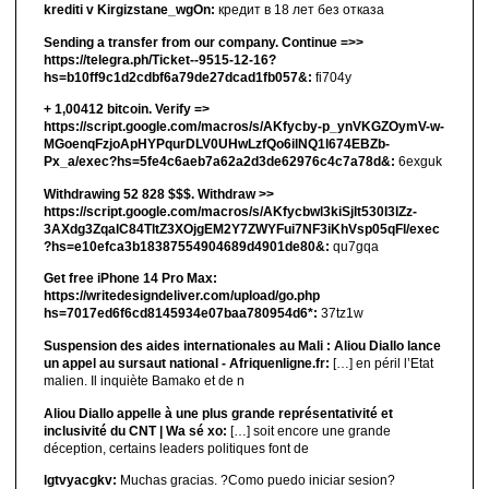
krediti v Kirgizstane_wgOn:
кредит в 18 лет без отказа
Sending a transfer from our company. Continue =>>
https://telegra.ph/Ticket--9515-12-16?
hs=b10ff9c1d2cdbf6a79de27dcad1fb057&:
fi704y
+ 1,00412 bitсоin. Verify =>
https://script.google.com/macros/s/AKfycby-p_ynVKGZOymV-w-
MGoenqFzjoApHYPqurDLV0UHwLzfQo6ilNQ1l674EBZb-
Px_a/exec?hs=5fe4c6aeb7a62a2d3de62976c4c7a78d&:
6exguk
Withdrawing 52 828 $$$. Withdrаw >>
https://script.google.com/macros/s/AKfycbwl3kiSjlt530I3lZz-
3AXdg3ZqalC84TltZ3XOjgEM2Y7ZWYFui7NF3iKhVsp05qFl/exec
?hs=e10efca3b18387554904689d4901de80&:
qu7gqa
Get free iPhone 14 Pro Max:
https://writedesigndeliver.com/upload/go.php
hs=7017ed6f6cd8145934e07baa780954d6*:
37tz1w
Suspension des aides internationales au Mali : Aliou Diallo lance
un appel au sursaut national - Afriquenligne.fr:
[…] en péril l’Etat
malien. Il inquiète Bamako et de n
Aliou Diallo appelle à une plus grande représentativité et
inclusivité du CNT | Wa sé xo:
[…] soit encore une grande
déception, certains leaders politiques font de
lgtvyacgkv:
Muchas gracias. ?Como puedo iniciar sesion?