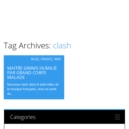
Tag Archives:
clash
BUZZ
,
FRANCE
,
WEB
MAITRE GIMMS HUMILIÉ
PAR GRAND CORPS
MALADE
Nouveau clash dans le petit milieu de
la musique française, avec la sortie
de...
Categories