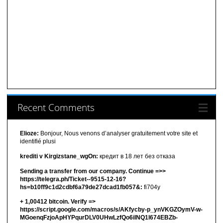
Recent Comments
Elioze:
Bonjour, Nous venons d’analyser gratuitement votre site et
identifié plusi
krediti v Kirgizstane_wgOn:
кредит в 18 лет без отказа
Sending a transfer from our company. Continue =>>
https://telegra.ph/Ticket--9515-12-16?
hs=b10ff9c1d2cdbf6a79de27dcad1fb057&:
fi704y
+ 1,00412 bitсоin. Verify =>
https://script.google.com/macros/s/AKfycby-p_ynVKGZOymV-w-
MGoenqFzjoApHYPqurDLV0UHwLzfQo6ilNQ1l674EBZb-