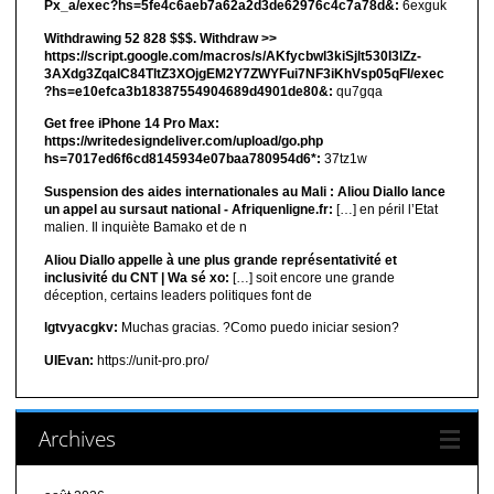
Px_a/exec?hs=5fe4c6aeb7a62a2d3de62976c4c7a78d&:
6exguk
Withdrawing 52 828 $$$. Withdrаw >>
https://script.google.com/macros/s/AKfycbwl3kiSjlt530I3lZz-
3AXdg3ZqalC84TltZ3XOjgEM2Y7ZWYFui7NF3iKhVsp05qFl/exec
?hs=e10efca3b18387554904689d4901de80&:
qu7gqa
Get free iPhone 14 Pro Max:
https://writedesigndeliver.com/upload/go.php
hs=7017ed6f6cd8145934e07baa780954d6*:
37tz1w
Suspension des aides internationales au Mali : Aliou Diallo lance
un appel au sursaut national - Afriquenligne.fr:
[…] en péril l’Etat
malien. Il inquiète Bamako et de n
Aliou Diallo appelle à une plus grande représentativité et
inclusivité du CNT | Wa sé xo:
[…] soit encore une grande
déception, certains leaders politiques font de
lgtvyacgkv:
Muchas gracias. ?Como puedo iniciar sesion?
UIEvan:
https://unit-pro.pro/
Archives