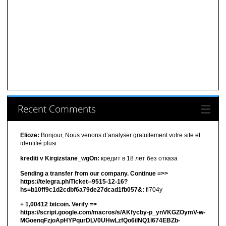
Recent Comments
Elioze:
Bonjour, Nous venons d’analyser gratuitement votre site et
identifié plusi
krediti v Kirgizstane_wgOn:
кредит в 18 лет без отказа
Sending a transfer from our company. Continue =>>
https://telegra.ph/Ticket--9515-12-16?
hs=b10ff9c1d2cdbf6a79de27dcad1fb057&:
fi704y
+ 1,00412 bitсоin. Verify =>
https://script.google.com/macros/s/AKfycby-p_ynVKGZOymV-w-
MGoenqFzjoApHYPqurDLV0UHwLzfQo6ilNQ1l674EBZb-