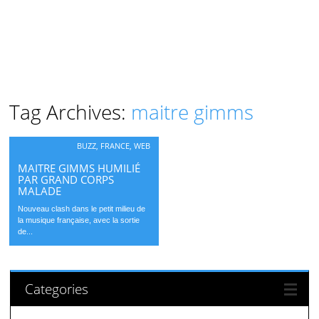
Tag Archives:
maitre gimms
BUZZ
,
FRANCE
,
WEB
MAITRE GIMMS HUMILIÉ
PAR GRAND CORPS
MALADE
Nouveau clash dans le petit milieu de
la musique française, avec la sortie
de...
Categories