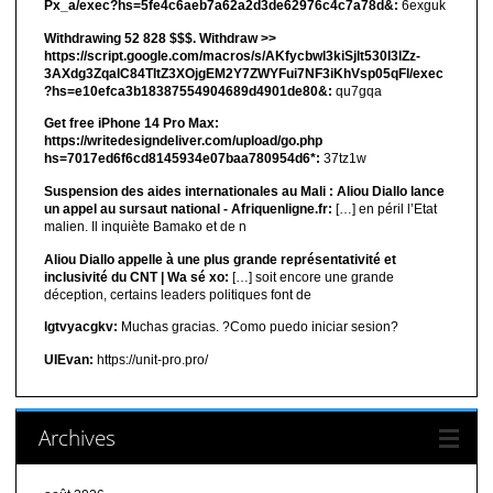
Px_a/exec?hs=5fe4c6aeb7a62a2d3de62976c4c7a78d&:
6exguk
Withdrawing 52 828 $$$. Withdrаw >>
https://script.google.com/macros/s/AKfycbwl3kiSjlt530I3lZz-
3AXdg3ZqalC84TltZ3XOjgEM2Y7ZWYFui7NF3iKhVsp05qFl/exec
?hs=e10efca3b18387554904689d4901de80&:
qu7gqa
Get free iPhone 14 Pro Max:
https://writedesigndeliver.com/upload/go.php
hs=7017ed6f6cd8145934e07baa780954d6*:
37tz1w
Suspension des aides internationales au Mali : Aliou Diallo lance
un appel au sursaut national - Afriquenligne.fr:
[…] en péril l’Etat
malien. Il inquiète Bamako et de n
Aliou Diallo appelle à une plus grande représentativité et
inclusivité du CNT | Wa sé xo:
[…] soit encore une grande
déception, certains leaders politiques font de
lgtvyacgkv:
Muchas gracias. ?Como puedo iniciar sesion?
UIEvan:
https://unit-pro.pro/
Archives