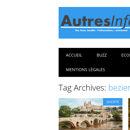
Main menu
Skip
ACCUEIL
BUZZ
ECO
to
content
MENTIONS LÉGALES
Tag Archives:
bezie
SOCIÉTÉ