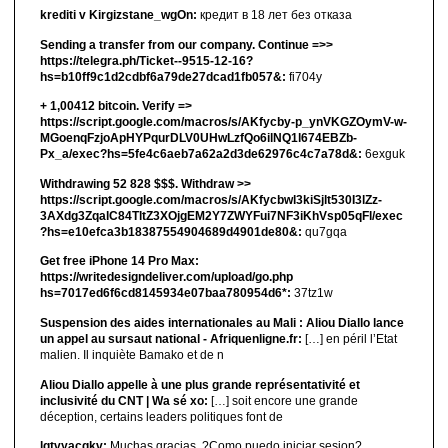
krediti v Kirgizstane_wgOn:
кредит в 18 лет без отказа
Sending a transfer from our company. Continue =>>
https://telegra.ph/Ticket--9515-12-16?
hs=b10ff9c1d2cdbf6a79de27dcad1fb057&:
fi704y
+ 1,00412 bitсоin. Verify =>
https://script.google.com/macros/s/AKfycby-p_ynVKGZOymV-w-
MGoenqFzjoApHYPqurDLV0UHwLzfQo6ilNQ1l674EBZb-
Px_a/exec?hs=5fe4c6aeb7a62a2d3de62976c4c7a78d&:
6exguk
Withdrawing 52 828 $$$. Withdrаw >>
https://script.google.com/macros/s/AKfycbwl3kiSjlt530I3lZz-
3AXdg3ZqalC84TltZ3XOjgEM2Y7ZWYFui7NF3iKhVsp05qFl/exec
?hs=e10efca3b18387554904689d4901de80&:
qu7gqa
Get free iPhone 14 Pro Max:
https://writedesigndeliver.com/upload/go.php
hs=7017ed6f6cd8145934e07baa780954d6*:
37tz1w
Suspension des aides internationales au Mali : Aliou Diallo lance
un appel au sursaut national - Afriquenligne.fr:
[…] en péril l’Etat
malien. Il inquiète Bamako et de n
Aliou Diallo appelle à une plus grande représentativité et
inclusivité du CNT | Wa sé xo:
[…] soit encore une grande
déception, certains leaders politiques font de
lgtvyacgkv:
Muchas gracias. ?Como puedo iniciar sesion?