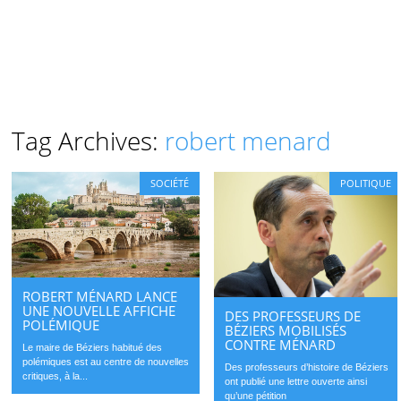
Tag Archives:
robert menard
SOCIÉTÉ
POLITIQUE
ROBERT MÉNARD LANCE
UNE NOUVELLE AFFICHE
DES PROFESSEURS DE
POLÉMIQUE
BÉZIERS MOBILISÉS
CONTRE MÉNARD
Le maire de Béziers habitué des
polémiques est au centre de nouvelles
Des professeurs d’histoire de Béziers
critiques, à la...
ont publié une lettre ouverte ainsi
qu’une pétition