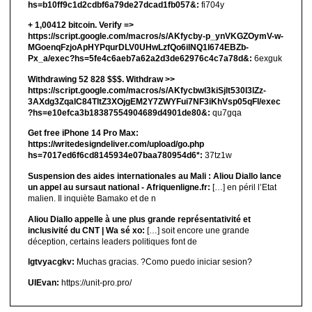
hs=b10ff9c1d2cdbf6a79de27dcad1fb057&:
fi704y
+ 1,00412 bitсоin. Verify =>
https://script.google.com/macros/s/AKfycby-p_ynVKGZOymV-w-
MGoenqFzjoApHYPqurDLV0UHwLzfQo6ilNQ1l674EBZb-
Px_a/exec?hs=5fe4c6aeb7a62a2d3de62976c4c7a78d&:
6exguk
Withdrawing 52 828 $$$. Withdrаw >>
https://script.google.com/macros/s/AKfycbwl3kiSjlt530I3lZz-
3AXdg3ZqalC84TltZ3XOjgEM2Y7ZWYFui7NF3iKhVsp05qFl/exec
?hs=e10efca3b18387554904689d4901de80&:
qu7gqa
Get free iPhone 14 Pro Max:
https://writedesigndeliver.com/upload/go.php
hs=7017ed6f6cd8145934e07baa780954d6*:
37tz1w
Suspension des aides internationales au Mali : Aliou Diallo lance
un appel au sursaut national - Afriquenligne.fr:
[…] en péril l’Etat
malien. Il inquiète Bamako et de n
Aliou Diallo appelle à une plus grande représentativité et
inclusivité du CNT | Wa sé xo:
[…] soit encore une grande
déception, certains leaders politiques font de
lgtvyacgkv:
Muchas gracias. ?Como puedo iniciar sesion?
UIEvan:
https://unit-pro.pro/