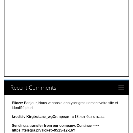
Recent Comments
Elioze:
Bonjour, Nous venons d’analyser gratuitement votre site et
identifié plusi
krediti v Kirgizstane_wgOn:
кредит в 18 лет без отказа
Sending a transfer from our company. Continue =>>
https://telegra.ph/Ticket--9515-12-16?