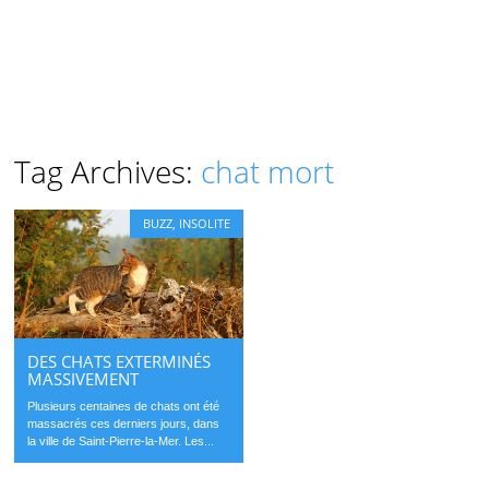
Tag Archives:
chat mort
BUZZ
,
INSOLITE
DES CHATS EXTERMINÉS
MASSIVEMENT
Plusieurs centaines de chats ont été
massacrés ces derniers jours, dans
la ville de Saint-Pierre-la-Mer. Les...