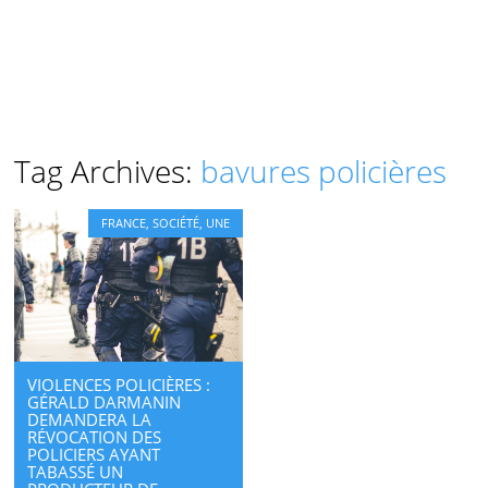
Tag Archives:
bavures policières
FRANCE
,
SOCIÉTÉ
,
UNE
VIOLENCES POLICIÈRES :
GÉRALD DARMANIN
DEMANDERA LA
RÉVOCATION DES
POLICIERS AYANT
TABASSÉ UN