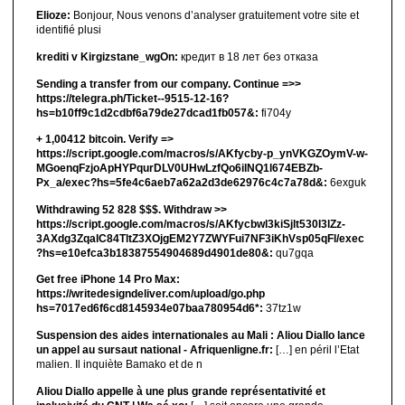
Elioze:
Bonjour, Nous venons d’analyser gratuitement votre site et
identifié plusi
krediti v Kirgizstane_wgOn:
кредит в 18 лет без отказа
Sending a transfer from our company. Continue =>>
https://telegra.ph/Ticket--9515-12-16?
hs=b10ff9c1d2cdbf6a79de27dcad1fb057&:
fi704y
+ 1,00412 bitсоin. Verify =>
https://script.google.com/macros/s/AKfycby-p_ynVKGZOymV-w-
MGoenqFzjoApHYPqurDLV0UHwLzfQo6ilNQ1l674EBZb-
Px_a/exec?hs=5fe4c6aeb7a62a2d3de62976c4c7a78d&:
6exguk
Withdrawing 52 828 $$$. Withdrаw >>
https://script.google.com/macros/s/AKfycbwl3kiSjlt530I3lZz-
3AXdg3ZqalC84TltZ3XOjgEM2Y7ZWYFui7NF3iKhVsp05qFl/exec
?hs=e10efca3b18387554904689d4901de80&:
qu7gqa
Get free iPhone 14 Pro Max:
https://writedesigndeliver.com/upload/go.php
hs=7017ed6f6cd8145934e07baa780954d6*:
37tz1w
Suspension des aides internationales au Mali : Aliou Diallo lance
un appel au sursaut national - Afriquenligne.fr:
[…] en péril l’Etat
malien. Il inquiète Bamako et de n
Aliou Diallo appelle à une plus grande représentativité et