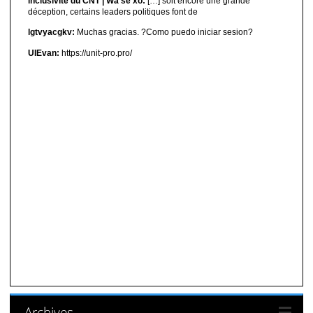
inclusivité du CNT | Wa sé xo:
[…] soit encore une grande
déception, certains leaders politiques font de
lgtvyacgkv:
Muchas gracias. ?Como puedo iniciar sesion?
UIEvan:
https://unit-pro.pro/
Archives