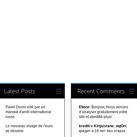
Latest Posts
Recent Comments
Pavel Durov visé par un
Elioze:
Bonjour, Nous venons
mandat d'arrêt international
d’analyser gratuitement votre
russe
site et identifié plusi
Le nouveau visage de l'euro
krediti v Kirgizstane_wgOn:
se dessine
кредит в 18 лет без отказа