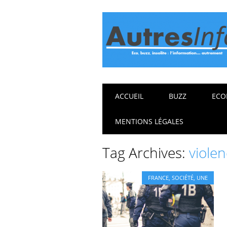
Main menu
Skip
ACCUEIL
BUZZ
ECO
to
content
MENTIONS LÉGALES
Tag Archives:
violen
FRANCE
,
SOCIÉTÉ
,
UNE