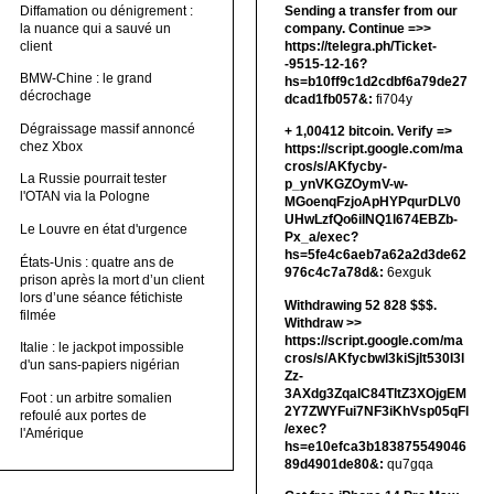
Diffamation ou dénigrement :
Sending a transfer from our
la nuance qui a sauvé un
company. Continue =>>
client
https://telegra.ph/Ticket-
-9515-12-16?
BMW-Chine : le grand
hs=b10ff9c1d2cdbf6a79de27
décrochage
dcad1fb057&:
fi704y
Dégraissage massif annoncé
+ 1,00412 bitсоin. Verify =>
chez Xbox
https://script.google.com/ma
cros/s/AKfycby-
La Russie pourrait tester
p_ynVKGZOymV-w-
l'OTAN via la Pologne
MGoenqFzjoApHYPqurDLV0
UHwLzfQo6ilNQ1l674EBZb-
Le Louvre en état d'urgence
Px_a/exec?
hs=5fe4c6aeb7a62a2d3de62
États-Unis : quatre ans de
976c4c7a78d&:
6exguk
prison après la mort d’un client
lors d’une séance fétichiste
Withdrawing 52 828 $$$.
filmée
Withdrаw >>
https://script.google.com/ma
Italie : le jackpot impossible
cros/s/AKfycbwl3kiSjlt530I3l
d'un sans-papiers nigérian
Zz-
3AXdg3ZqalC84TltZ3XOjgEM
Foot : un arbitre somalien
2Y7ZWYFui7NF3iKhVsp05qFl
refoulé aux portes de
/exec?
l'Amérique
hs=e10efca3b183875549046
89d4901de80&:
qu7gqa