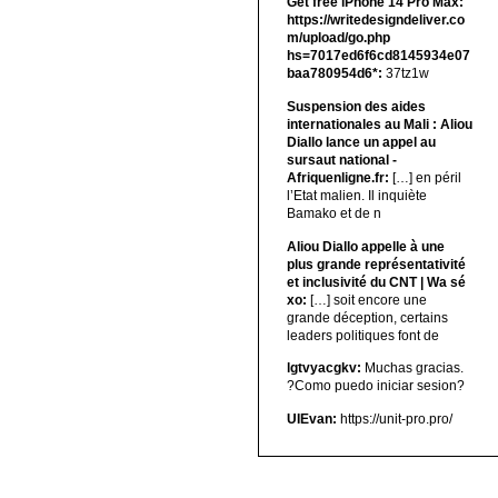
Get free iPhone 14 Pro Max:
https://writedesigndeliver.co
m/upload/go.php
hs=7017ed6f6cd8145934e07
baa780954d6*:
37tz1w
Suspension des aides
internationales au Mali : Aliou
Diallo lance un appel au
sursaut national -
Afriquenligne.fr:
[…] en péril
l’Etat malien. Il inquiète
Bamako et de n
Aliou Diallo appelle à une
plus grande représentativité
et inclusivité du CNT | Wa sé
xo:
[…] soit encore une
grande déception, certains
leaders politiques font de
lgtvyacgkv:
Muchas gracias.
?Como puedo iniciar sesion?
UIEvan:
https://unit-pro.pro/