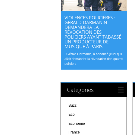
VIOLENCES POLICIÈRES :
GÉRALD DARMANIN
DEMANDERA LA
RÉVOCATION DES
POLICIERS AYANT TABASSÉ
UN PRODUCTEUR DE
MUSIQUE À PARIS
Gérald Darmanin, a annoncé jeudi qu’il
allait demander la révocation des quatre
policiers...
Categories
Buzz
Eco
Economie
France