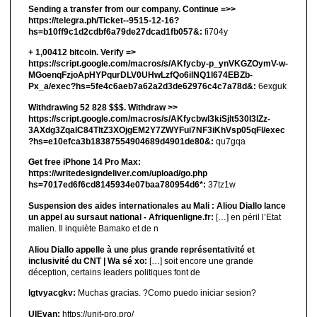
Sending a transfer from our company. Continue =>>
https://telegra.ph/Ticket--9515-12-16?
hs=b10ff9c1d2cdbf6a79de27dcad1fb057&:
fi704y
+ 1,00412 bitсоin. Verify =>
https://script.google.com/macros/s/AKfycby-p_ynVKGZOymV-w-
MGoenqFzjoApHYPqurDLV0UHwLzfQo6ilNQ1l674EBZb-
Px_a/exec?hs=5fe4c6aeb7a62a2d3de62976c4c7a78d&:
6exguk
Withdrawing 52 828 $$$. Withdrаw >>
https://script.google.com/macros/s/AKfycbwl3kiSjlt530I3lZz-
3AXdg3ZqalC84TltZ3XOjgEM2Y7ZWYFui7NF3iKhVsp05qFl/exec
?hs=e10efca3b18387554904689d4901de80&:
qu7gqa
Get free iPhone 14 Pro Max:
https://writedesigndeliver.com/upload/go.php
hs=7017ed6f6cd8145934e07baa780954d6*:
37tz1w
Suspension des aides internationales au Mali : Aliou Diallo lance
un appel au sursaut national - Afriquenligne.fr:
[…] en péril l’Etat
malien. Il inquiète Bamako et de n
Aliou Diallo appelle à une plus grande représentativité et
inclusivité du CNT | Wa sé xo:
[…] soit encore une grande
déception, certains leaders politiques font de
lgtvyacgkv:
Muchas gracias. ?Como puedo iniciar sesion?
UIEvan:
https://unit-pro.pro/