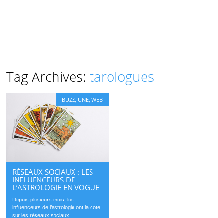
Tag Archives:
tarologues
BUZZ
,
UNE
,
WEB
RÉSEAUX SOCIAUX : LES
INFLUENCEURS DE
L’ASTROLOGIE EN VOGUE
Depuis plusieurs mois, les
influenceurs de l’astrologie ont la cote
sur les réseaux sociaux....