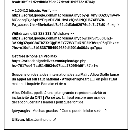
hs=b10ff9c1d2cdbf6a79de27dcad1fb057&:
fi704y
+ 1,00412 bitсоin. Verify =>
https://script.google.com/macros/s/AKfycby-p_ynVKGZOymV-w-
MGoenqFzjoApHYPqurDLV0UHwLzfQo6ilNQ1l674EBZb-
Px_a/exec?hs=5fe4c6aeb7a62a2d3de62976c4c7a78d&:
6exguk
Withdrawing 52 828 $$$. Withdrаw >>
https://script.google.com/macros/s/AKfycbwl3kiSjlt530I3lZz-
3AXdg3ZqalC84TltZ3XOjgEM2Y7ZWYFui7NF3iKhVsp05qFl/exec
?hs=e10efca3b18387554904689d4901de80&:
qu7gqa
Get free iPhone 14 Pro Max:
https://writedesigndeliver.com/upload/go.php
hs=7017ed6f6cd8145934e07baa780954d6*:
37tz1w
Suspension des aides internationales au Mali : Aliou Diallo lance
un appel au sursaut national - Afriquenligne.fr:
[…] en péril l’Etat
malien. Il inquiète Bamako et de n
Aliou Diallo appelle à une plus grande représentativité et
inclusivité du CNT | Wa sé xo:
[…] soit encore une grande
déception, certains leaders politiques font de
lgtvyacgkv:
Muchas gracias. ?Como puedo iniciar sesion?
UIEvan:
https://unit-pro.pro/