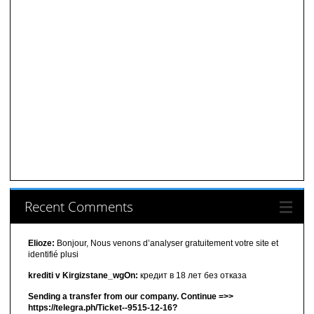
Recent Comments
Elioze:
Bonjour, Nous venons d’analyser gratuitement votre site et
identifié plusi
krediti v Kirgizstane_wgOn:
кредит в 18 лет без отказа
Sending a transfer from our company. Continue =>>
https://telegra.ph/Ticket--9515-12-16?