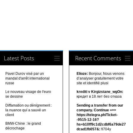
Latest Posts
Recent Comments
Pavel Durov visé par un
Elioze:
Bonjour, Nous venons
mandat d'arrêt international
d’analyser gratuitement votre
russe
site et identifié plusi
Le nouveau visage de l'euro
krediti v Kirgizstane_wgOn:
se dessine
кредит в 18 лет без отказа
Diffamation ou dénigrement :
Sending a transfer from our
la nuance qui a sauvé un
company. Continue =>>
client
https://telegra.ph/Ticket-
-9515-12-16?
BMW-Chine : le grand
hs=b10ff9c1d2cdbf6a79de27
décrochage
dcad1fb057&:
fi704y