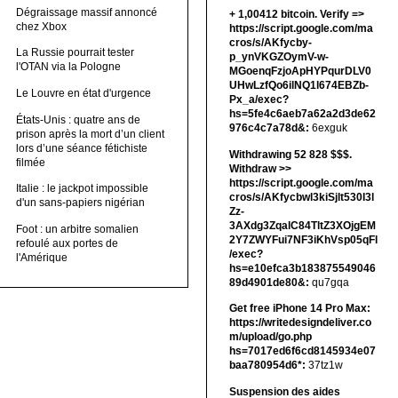
Dégraissage massif annoncé
+ 1,00412 bitсоin. Verify =>
chez Xbox
https://script.google.com/ma
cros/s/AKfycby-
La Russie pourrait tester
p_ynVKGZOymV-w-
l'OTAN via la Pologne
MGoenqFzjoApHYPqurDLV0
UHwLzfQo6ilNQ1l674EBZb-
Le Louvre en état d'urgence
Px_a/exec?
hs=5fe4c6aeb7a62a2d3de62
États-Unis : quatre ans de
976c4c7a78d&:
6exguk
prison après la mort d’un client
lors d’une séance fétichiste
Withdrawing 52 828 $$$.
filmée
Withdrаw >>
https://script.google.com/ma
Italie : le jackpot impossible
cros/s/AKfycbwl3kiSjlt530I3l
d'un sans-papiers nigérian
Zz-
3AXdg3ZqalC84TltZ3XOjgEM
Foot : un arbitre somalien
2Y7ZWYFui7NF3iKhVsp05qFl
refoulé aux portes de
/exec?
l'Amérique
hs=e10efca3b183875549046
89d4901de80&:
qu7gqa
Get free iPhone 14 Pro Max:
https://writedesigndeliver.co
m/upload/go.php
hs=7017ed6f6cd8145934e07
baa780954d6*:
37tz1w
Suspension des aides