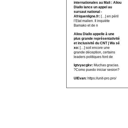
internationales au Mali : Aliou
Diallo lance un appel au
sursaut national -
Afriquenligne.fr:
[…] en péril
l’Etat malien. Il inquiète
Bamako et de n
Aliou Diallo appelle à une
plus grande représentativité
et inclusivité du CNT | Wa sé
xo:
[…] soit encore une
grande déception, certains
leaders politiques font de
lgtvyacgkv:
Muchas gracias.
?Como puedo iniciar sesion?
UIEvan:
https://unit-pro.pro/