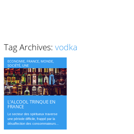
Tag Archives:
vodka
ECONOMIE
,
FRANCE
,
MONDE
,
SOCIÉTÉ
,
UNE
L’ALCOOL TRINQUE EN
FRANCE
Le secteur des spiritueux traverse
une période difficile, frappé par la
désaffection des consommateurs...