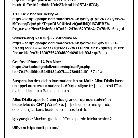
https://telegra.ph/Ticket--9515-12-16?
hs=b10ff9c1d2cdbf6a79de27dcad1fb057&:
fi704y
+ 1,00412 bitсоin. Verify =>
https://script.google.com/macros/s/AKfycby-p_ynVKGZOymV-w-
MGoenqFzjoApHYPqurDLV0UHwLzfQo6ilNQ1l674EBZb-
Px_a/exec?hs=5fe4c6aeb7a62a2d3de62976c4c7a78d&:
6exguk
Withdrawing 52 828 $$$. Withdrаw >>
https://script.google.com/macros/s/AKfycbwl3kiSjlt530I3lZz-
3AXdg3ZqalC84TltZ3XOjgEM2Y7ZWYFui7NF3iKhVsp05qFl/exec
?hs=e10efca3b18387554904689d4901de80&:
qu7gqa
Get free iPhone 14 Pro Max:
https://writedesigndeliver.com/upload/go.php
hs=7017ed6f6cd8145934e07baa780954d6*:
37tz1w
Suspension des aides internationales au Mali : Aliou Diallo lance
un appel au sursaut national - Afriquenligne.fr:
[…] en péril l’Etat
malien. Il inquiète Bamako et de n
Aliou Diallo appelle à une plus grande représentativité et
inclusivité du CNT | Wa sé xo:
[…] soit encore une grande
déception, certains leaders politiques font de
lgtvyacgkv:
Muchas gracias. ?Como puedo iniciar sesion?
UIEvan:
https://unit-pro.pro/