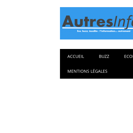
Main menu
Skip
ACCUEIL
BUZZ
ECO
to
content
MENTIONS LÉGALES