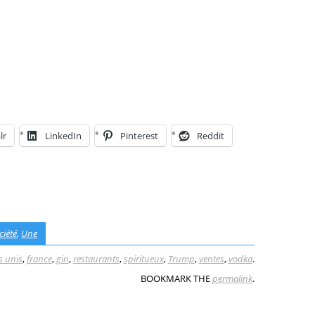
lr
LinkedIn
Pinterest
Reddit
ciété
,
Une
s unis
,
france
,
gin
,
restaurants
,
spiritueux
,
Trump
,
ventes
,
vodka
.
BOOKMARK THE
permalink
.