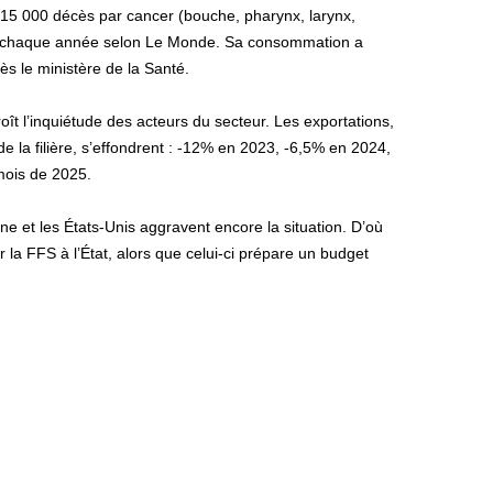
 de 15 000 décès par cancer (bouche, pharynx, larynx,
e) chaque année selon Le Monde. Sa consommation a
s le ministère de la Santé.
ît l’inquiétude des acteurs du secteur. Les exportations,
de la filière, s’effondrent : -12% en 2023, -6,5% en 2024,
mois de 2025.
e et les États-Unis aggravent encore la situation. D’où
par la FFS à l’État, alors que celui-ci prépare un budget