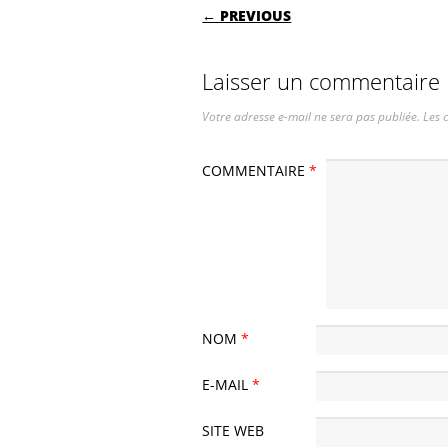
POST NAVIGATI
← PREVIOUS
Laisser un commentaire
Votre adresse e-mail ne sera pas publiée.
Les 
COMMENTAIRE
*
NOM
*
E-MAIL
*
SITE WEB