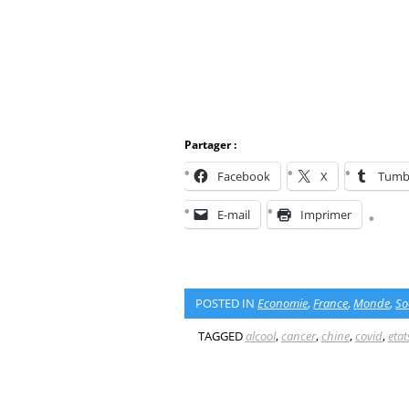
Partager :
Facebook
X
Tumb
E-mail
Imprimer
POSTED IN
Economie
,
France
,
Monde
,
So
TAGGED
alcool
,
cancer
,
chine
,
covid
,
etat