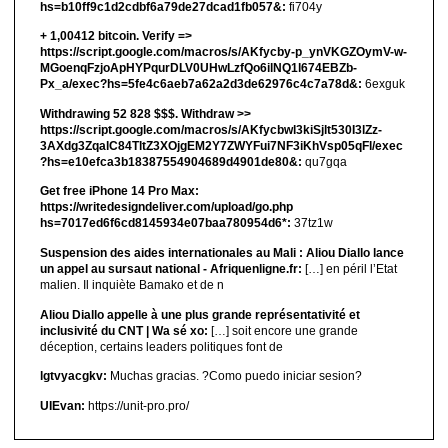
hs=b10ff9c1d2cdbf6a79de27dcad1fb057&:
fi704y
+ 1,00412 bitсоin. Verify =>
https://script.google.com/macros/s/AKfycby-p_ynVKGZOymV-w-
MGoenqFzjoApHYPqurDLV0UHwLzfQo6ilNQ1l674EBZb-
Px_a/exec?hs=5fe4c6aeb7a62a2d3de62976c4c7a78d&:
6exguk
Withdrawing 52 828 $$$. Withdrаw >>
https://script.google.com/macros/s/AKfycbwl3kiSjlt530I3lZz-
3AXdg3ZqalC84TltZ3XOjgEM2Y7ZWYFui7NF3iKhVsp05qFl/exec
?hs=e10efca3b18387554904689d4901de80&:
qu7gqa
Get free iPhone 14 Pro Max:
https://writedesigndeliver.com/upload/go.php
hs=7017ed6f6cd8145934e07baa780954d6*:
37tz1w
Suspension des aides internationales au Mali : Aliou Diallo lance
un appel au sursaut national - Afriquenligne.fr:
[…] en péril l’Etat
malien. Il inquiète Bamako et de n
Aliou Diallo appelle à une plus grande représentativité et
inclusivité du CNT | Wa sé xo:
[…] soit encore une grande
déception, certains leaders politiques font de
lgtvyacgkv:
Muchas gracias. ?Como puedo iniciar sesion?
UIEvan:
https://unit-pro.pro/