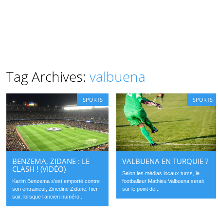
Tag Archives:
valbuena
SPORTS
SPORTS
BENZEMA, ZIDANE : LE
VALBUENA EN TURQUIE ?
CLASH ! (VIDÉO)
Selon les médias locaux turcs, le
Karim Benzema s’est emporté contre
footballeur Mathieu Valbuena serait
son entraineur, Zinedine Zidane, hier
sur le point de...
soir, lorsque l’ancien numéro...