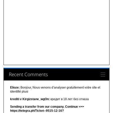
Recent Comments
Elioze:
Bonjour, Nous venons d’analyser gratuitement votre site et
identifié plusi
krediti v Kirgizstane_wgOn:
кредит в 18 лет без отказа
Sending a transfer from our company. Continue =>>
https://telegra.ph/Ticket--9515-12-16?