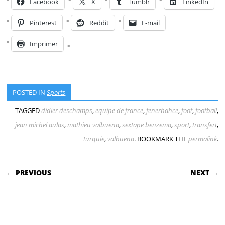
Facebook
X
Tumblr
LinkedIn
Pinterest
Reddit
E-mail
Imprimer
POSTED IN
Sports
TAGGED
didier deschamps
,
equipe de france
,
fenerbahce
,
foot
,
football
,
jean michel aulas
,
mathieu valbuena
,
sextape benzema
,
sport
,
transfert
,
turquie
,
valbuena
. BOOKMARK THE
permalink
.
POST NAVIGATION
← PREVIOUS
NEXT →