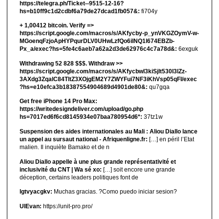
https://telegra.ph/Ticket--9515-12-16?
hs=b10ff9c1d2cdbf6a79de27dcad1fb057&:
fi704y
+ 1,00412 bitсоin. Verify =>
https://script.google.com/macros/s/AKfycby-p_ynVKGZOymV-w-
MGoenqFzjoApHYPqurDLV0UHwLzfQo6ilNQ1l674EBZb-
Px_a/exec?hs=5fe4c6aeb7a62a2d3de62976c4c7a78d&:
6exguk
Withdrawing 52 828 $$$. Withdrаw >>
https://script.google.com/macros/s/AKfycbwl3kiSjlt530I3lZz-
3AXdg3ZqalC84TltZ3XOjgEM2Y7ZWYFui7NF3iKhVsp05qFl/exec
?hs=e10efca3b18387554904689d4901de80&:
qu7gqa
Get free iPhone 14 Pro Max:
https://writedesigndeliver.com/upload/go.php
hs=7017ed6f6cd8145934e07baa780954d6*:
37tz1w
Suspension des aides internationales au Mali : Aliou Diallo lance
un appel au sursaut national - Afriquenligne.fr:
[…] en péril l’Etat
malien. Il inquiète Bamako et de n
Aliou Diallo appelle à une plus grande représentativité et
inclusivité du CNT | Wa sé xo:
[…] soit encore une grande
déception, certains leaders politiques font de
lgtvyacgkv:
Muchas gracias. ?Como puedo iniciar sesion?
UIEvan:
https://unit-pro.pro/