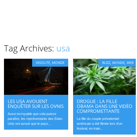
Tag Archives:
usa
INSOLITE
,
MONDE
BUZZ
,
MONDE
,
WEB
LES USA AVOUENT
DROGUE : LA FILLE
ENQUÊTER SUR LES OVNIS
OBAMA DANS UNE VIDÉO
COMPROMETTANTE
Aussi incroyable que cela puisse
paraître, les représentants des Etats-
La fille du couple présidentiel
Unis ont avoué que le pays...
américain a été filmée lors d’un
festival, en train...